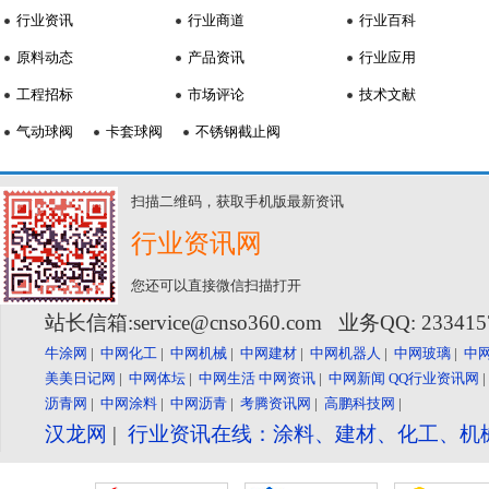
行业资讯
行业商道
行业百科
原料动态
产品资讯
行业应用
工程招标
市场评论
技术文献
气动球阀
卡套球阀
不锈钢截止阀
扫描二维码，获取手机版最新资讯
行业资讯网
您还可以直接微信扫描打开
站长信箱:service@cnso360.com 业务QQ: 23341
牛涂网
|
中网化工
|
中网机械
|
中网建材
|
中网机器人
|
中网玻璃
|
中
美美日记网
|
中网体坛
|
中网生活
中网资讯
|
中网新闻
QQ行业资讯网
沥青网
|
中网涂料
|
中网沥青
|
考腾资讯网
|
高鹏科技网
|
汉龙网
|
行业资讯在线：涂料、建材、化工、机