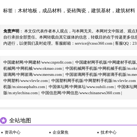
标签：
木材地板
，
成品材料
，
瓷砖陶瓷
，
建筑基材
，
建筑材料
免责声明
： 本文仅代表作者本人观点，与本网无关。本网对文中陈述、观
自行承担全部责任。本网转载自其它媒体的信息，转载目的在于传递更多信
内进行，以便我们及时处理。客服邮箱：service@cnso360.com | 客服QQ：233
中国建材网/中网建材/www.cnprofit.com
|
中国建材网手机版/中网建材手机版,m.cnp
机械网/中网机械/www.okmao.com
|
中国机械网手机版/中网机械手机版/m.okma
玻璃网/中网玻璃/www.meesm.com
|
中国玻璃网手机版/中网玻璃手机版/m.mees
中网塑料/www.vlevle.com
|
中国塑料网手机版/中网塑料手机版/m.vlevle.com
机版/m.sinoasphalts.com
|
中国体坛网/中网体坛/www.oubili.com
|
中国体坛网手
版/m.stylechina.com
|
中国信息网/中网信息/www.chinanews360.com
|
全站地图
资讯中心
企业聚焦
技术中心