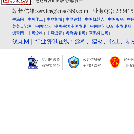
您还可以直接微信扫描打开
站长信箱:service@cnso360.com 业务QQ: 23341
牛涂网
|
中网化工
|
中网机械
|
中网建材
|
中网机器人
|
中网玻璃
|
中
美美日记网
|
中网体坛
|
中网生活
中网资讯
|
中网新闻
QQ行业资讯网
沥青网
|
中网涂料
|
中网沥青
|
考腾资讯网
|
高鹏科技网
|
汉龙网
|
行业资讯在线：涂料、建材、化工、机
深圳网络警
公共信息安
经营
察报警平台
全网络监察
备案