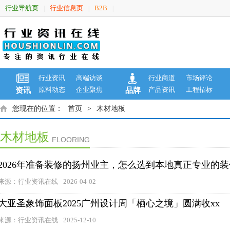
行业导航页
行业信息页
B2B
|
|
|
行业资讯
高端访谈
行业商道
市场评论
原料动态
企业聚焦
产品资讯
工程招标
资讯
品牌
您现在的位置：
首页
>
木材地板
木材地板
FLOORING
2026年准备装修的扬州业主，怎么选到本地真正专业的
来源：行业资讯在线
2026-04-02
大亚圣象饰面板2025广州设计周「栖心之境」圆满收xx
来源：行业资讯在线
2025-12-10