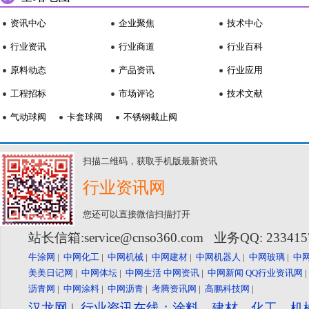
资讯中心
企业聚焦
技术中心
行业资讯
行业商道
行业百科
原料动态
产品资讯
行业应用
工程招标
市场评论
技术文献
气动球阀
卡套球阀
不锈钢截止阀
扫描二维码，获取手机版最新资讯
行业资讯网
您还可以直接微信扫描打开
站长信箱:service@cnso360.com 业务QQ: 23341
牛涂网
|
中网化工
|
中网机械
|
中网建材
|
中网机器人
|
中网玻璃
|
中
美美日记网
|
中网体坛
|
中网生活
中网资讯
|
中网新闻
QQ行业资讯网
沥青网
|
中网涂料
|
中网沥青
|
考腾资讯网
|
高鹏科技网
|
汉龙网
|
行业资讯在线：涂料、建材、化工、机