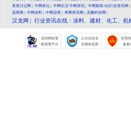
美美日记网
|
中网体坛
|
中网生活
中网资讯
|
中网新闻
QQ行业资讯网
沥青网
|
中网涂料
|
中网沥青
|
考腾资讯网
|
高鹏科技网
|
汉龙网
|
行业资讯在线：涂料、建材、化工、机
深圳网络警
公共信息安
经营
察报警平台
全网络监察
备案