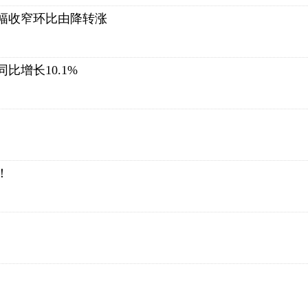
降幅收窄环比由降转涨
增长10.1%
！