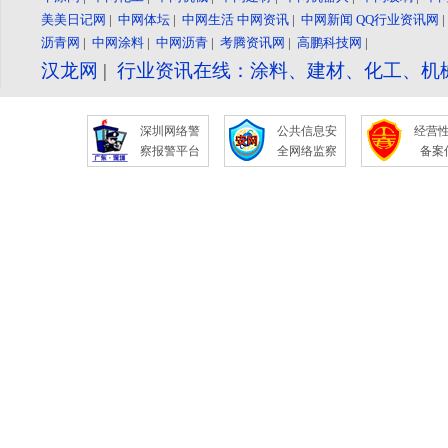
美美日记网
|
中网体坛
|
中网生活
中网资讯
|
中网新闻
QQ行业资讯网
沥青网
|
中网涂料
|
中网沥青
|
考腾资讯网
|
高鹏科技网
|
汉龙网
|
行业资讯在线：涂料、建材、化工、机
深圳网络警
公共信息安
经营
察报警平台
全网络监察
备案