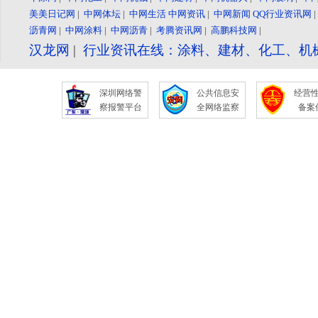
美美日记网
|
中网体坛
|
中网生活
中网资讯
|
中网新闻
QQ行业资讯网
沥青网
|
中网涂料
|
中网沥青
|
考腾资讯网
|
高鹏科技网
|
汉龙网
|
行业资讯在线：涂料、建材、化工、机
深圳网络警
公共信息安
经营
察报警平台
全网络监察
备案