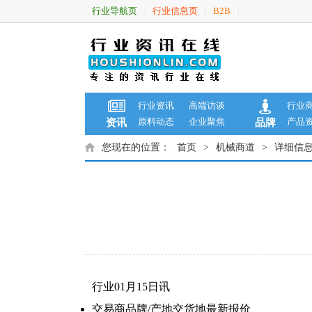
行业导航页
行业信息页
B2B
|
|
|
行业资讯
高端访谈
行业
原料动态
企业聚焦
产品
资讯
品牌
您现在的位置：
首页
>
机械商道
>
详细信
行业01月15日讯
交易商
品牌/产地
交货地
最新报价