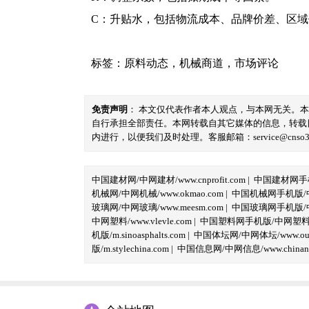
C：升贴水，包括物流成本、品牌价差、区
标签：
原料动态
，
机械商道
，
市场评论
免责声明
： 本文仅代表作者本人观点，与本网无关。
自行承担全部责任。本网转载自其它媒体的信息，转载
内进行，以便我们及时处理。客服邮箱：service@cnso360.
中国建材网/中网建材/www.cnprofit.com
|
中国建材网手机版
机械网/中网机械/www.okmao.com
|
中国机械网手机版/中网
玻璃网/中网玻璃/www.meesm.com
|
中国玻璃网手机版/中网
中网塑料/www.vlevle.com
|
中国塑料网手机版/中网塑料手机版
机版/m.sinoasphalts.com
|
中国体坛网/中网体坛/www.oubi
版/m.stylechina.com
|
中国信息网/中网信息/www.chinane