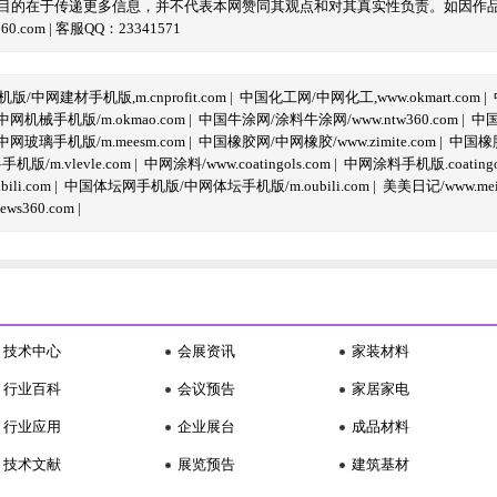
目的在于传递更多信息，并不代表本网赞同其观点和对其真实性负责。如因作
com | 客服QQ：23341571
/中网建材手机版,m.cnprofit.com
|
中国化工网/中网化工,www.okmart.com
|
机械手机版/m.okmao.com
|
中国牛涂网/涂料牛涂网/www.ntw360.com
|
中国
玻璃手机版/m.meesm.com
|
中国橡胶网/中网橡胶/www.zimite.com
|
中国橡胶
/m.vlevle.com
|
中网涂料/www.coatingols.com
|
中网涂料手机版.coatingol
li.com
|
中国体坛网手机版/中网体坛手机版/m.oubili.com
|
美美日记/www.meime
ws360.com
|
技术中心
会展资讯
家装材料
行业百科
会议预告
家居家电
行业应用
企业展台
成品材料
技术文献
展览预告
建筑基材