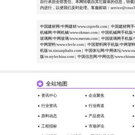
自行承担全部责任。本网转载自其它媒体的信息，转载
内进行，以便我们及时处理。客服邮箱：service@cnso360.
中国建材网/中网建材/www.cnprofit.com
|
中国建材网手机版
机械网/中网机械/www.okmao.com
|
中国机械网手机版/中网
玻璃网/中网玻璃/www.meesm.com
|
中国玻璃网手机版/中网
中网塑料/www.vlevle.com
|
中国塑料网手机版/中网塑料手机版
机版/m.sinoasphalts.com
|
中国体坛网/中网体坛/www.oubi
版/m.stylechina.com
|
中国信息网/中网信息/www.chinane
全站地图
资讯中心
企业聚焦
行业资讯
行业商道
原料动态
产品资讯
工程招标
市场评论