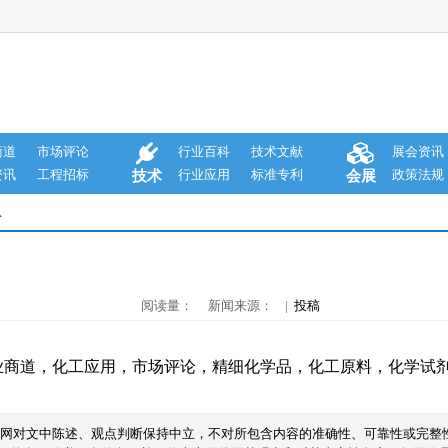
商道
市场评论
行业百科
技术文献
展会资讯
资讯
工程招标
行业应用
标准专利
政策法规
技术
会展
息
阅读量： 新闻来源： |
投稿
业商道
，
化工应用
，
市场评论
，
精细化学品
，
化工原料
，
化学试
本网对文中陈述、观点判断保持中立，不对所包含内容的准确性、可靠性或完整