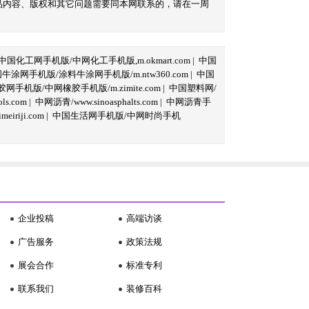
品内容、版权和其它问题需要同本网联系的，请在一周
中国化工网手机版/中网化工手机版,m.okmart.com
|
中国
牛涂网手机版/涂料牛涂网手机版/m.ntw360.com
|
中国
网手机版/中网橡胶手机版/m.zimite.com
|
中国塑料网/
s.com
|
中网沥青/www.sinoasphalts.com
|
中网沥青手
iriji.com
|
中国生活网手机版/中网时尚手机
企业投稿
高端访谈
广告服务
政策法规
展会合作
标准专利
联系我们
装修百科