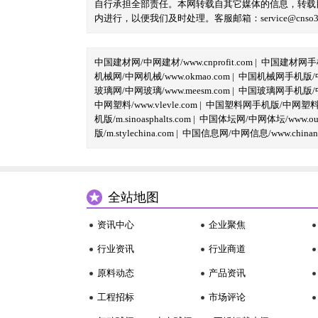
自行承担全部责任。本网转载自其它媒体的信息，转载
内进行，以便我们及时处理。客服邮箱：service@cnso360.
中国建材网/中网建材/www.cnprofit.com
|
中国建材网手机版
机械网/中网机械/www.okmao.com
|
中国机械网手机版/中网
玻璃网/中网玻璃/www.meesm.com
|
中国玻璃网手机版/中网
中网塑料/www.vlevle.com
|
中国塑料网手机版/中网塑料手机版
机版/m.sinoasphalts.com
|
中国体坛网/中网体坛/www.oubi
版/m.stylechina.com
|
中国信息网/中网信息/www.chinane
全站地图
资讯中心
企业聚焦
行业资讯
行业商道
原料动态
产品资讯
工程招标
市场评论