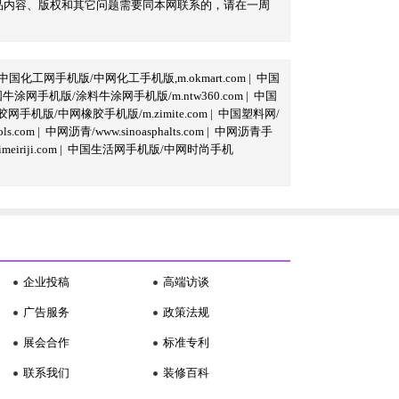
品内容、版权和其它问题需要同本网联系的，请在一周
中国化工网手机版/中网化工手机版,m.okmart.com
|
中国
牛涂网手机版/涂料牛涂网手机版/m.ntw360.com
|
中国
网手机版/中网橡胶手机版/m.zimite.com
|
中国塑料网/
s.com
|
中网沥青/www.sinoasphalts.com
|
中网沥青手
iriji.com
|
中国生活网手机版/中网时尚手机
企业投稿
高端访谈
广告服务
政策法规
展会合作
标准专利
联系我们
装修百科