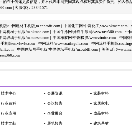
目的在于传递更多信息，并不代表本网赞同其观点和对其真实性负责。如因作
com | 客服QQ：23341571
/中网建材手机版,m.cnprofit.com
|
中国化工网/中网化工,www.okmart.com
|
机械手机版/m.okmao.com
|
中国牛涂网/涂料牛涂网/www.ntw360.com
|
中国
玻璃手机版/m.meesm.com
|
中国橡胶网/中网橡胶/www.zimite.com
|
中国橡胶
/m.vlevle.com
|
中网涂料/www.coatingols.com
|
中网涂料手机版.coatingol
li.com
|
中国体坛网手机版/中网体坛手机版/m.oubili.com
|
美美日记/www.meime
ws360.com
|
技术中心
会展资讯
家装材料
行业百科
会议预告
家居家电
行业应用
企业展台
成品材料
技术文献
展览预告
建筑基材