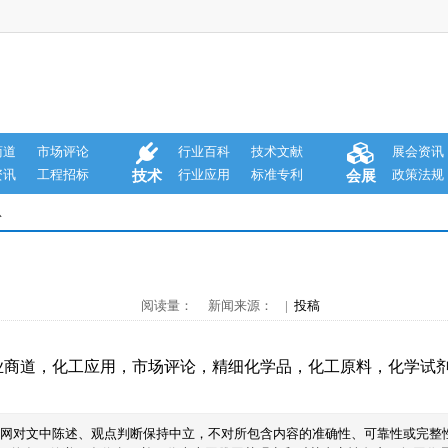
商道
市场评论
行业百科
技术文献
展会资讯
资讯
工程招标
行业应用
标准专利
政策法规
技术
会展
息
阅读量： 新闻来源： |
投稿
业商道
，
化工应用
，
市场评论
，
精细化学品
，
化工原料
，
化学试
本网对文中陈述、观点判断保持中立，不对所包含内容的准确性、可靠性或完整