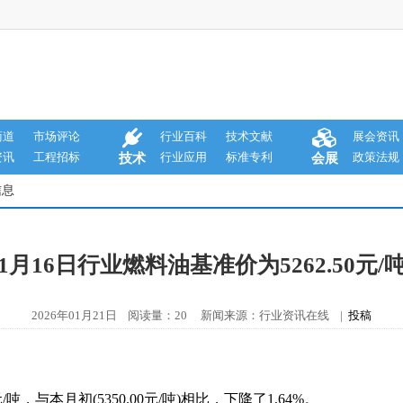
商道
市场评论
行业百科
技术文献
展会资讯
资讯
工程招标
行业应用
标准专利
政策法规
技术
会展
信息
1月16日行业燃料油基准价为5262.50元/
2026年01月21日 阅读量：20 新闻来源：行业资讯在线 |
投稿
/吨，与本月初(5350.00元/吨)相比，下降了1.64%。