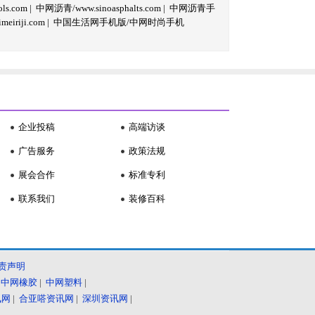
s.com
|
中网沥青/www.sinoasphalts.com
|
中网沥青手
iriji.com
|
中国生活网手机版/中网时尚手机
企业投稿
高端访谈
广告服务
政策法规
展会合作
标准专利
联系我们
装修百科
责声明
|
中网橡胶
|
中网塑料
|
讯网
|
合亚嗒资讯网
|
深圳资讯网
|