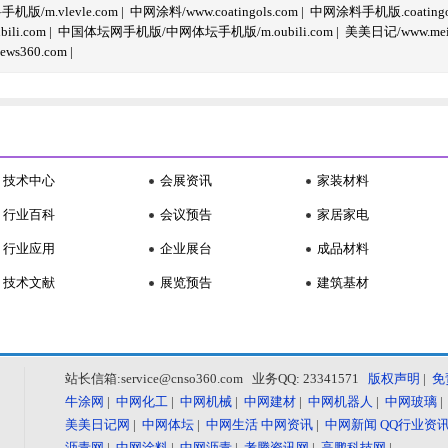
/m.vlevle.com
|
中网涂料/www.coatingols.com
|
中网涂料手机版.coatingol
li.com
|
中国体坛网手机版/中网体坛手机版/m.oubili.com
|
美美日记/www.meime
ws360.com
|
技术中心
会展资讯
家装材料
行业百科
会议预告
家居家电
行业应用
企业展台
成品材料
技术文献
展览预告
建筑基材
站长信箱:service@cnso360.com 业务QQ: 23341571
版权声明
|
免
牛涂网
|
中网化工
|
中网机械
|
中网建材
|
中网机器人
|
中网玻璃
美美日记网
|
中网体坛
|
中网生活
中网资讯
|
中网新闻
QQ行业资
沥青网
|
中网涂料
|
中网沥青
|
考腾资讯网
|
高鹏科技网
|