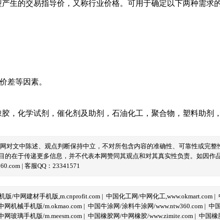
型产生的交易指导价，又称行业价格。可用于确定以下两种需求
域价差等因素。
橡胶
，
化学试剂
，
催化剂及助剂
，
石油化工
，
聚合物
，
塑料助剂
本网对文中陈述、观点判断保持中立，不对所包含内容的准确性、可靠性或完整
目的在于传递更多信息，并不代表本网赞同其观点和对其真实性负责。如因作
com | 客服QQ：23341571
/中网建材手机版,m.cnprofit.com
|
中国化工网/中网化工,www.okmart.com
|
机械手机版/m.okmao.com
|
中国牛涂网/涂料牛涂网/www.ntw360.com
|
中国
玻璃手机版/m.meesm.com
|
中国橡胶网/中网橡胶/www.zimite.com
|
中国橡胶