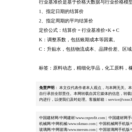
行业基准价是基于价格大数据与行业价格模
1、指定日期的结算价
2、指定周期的平均结算价
定价公式：结算价 = 行业基准价×K＋C
K：调整系数，包括账期成本等因素。
C：升贴水，包括物流成本、品牌价差、区
标签：
原料动态
，
精细化学品
，
化工原料
，
免责声明
： 本文仅代表作者本人观点，与本网无关。
自行承担全部责任。本网转载自其它媒体的信息，转载
内进行，以便我们及时处理。客服邮箱：service@cnso360.
中国建材网/中网建材/www.cnprofit.com
|
中国建材网手机版
机械网/中网机械/www.okmao.com
|
中国机械网手机版/中网
玻璃网/中网玻璃/www.meesm.com
|
中国玻璃网手机版/中网