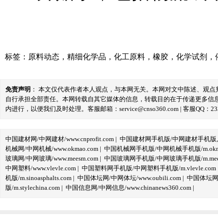
标签：
原料动态
，
精细化学品
，
化工原料
，
橡胶
，
化学试剂
，
免责声明
： 本文仅代表作者本人观点，与本网无关。本网对文中陈述、观
自行承担全部责任。本网转载自其它媒体的信息，转载目的在于传递更多信
内进行，以便我们及时处理。客服邮箱：service@cnso360.com | 客服QQ：233
中国建材网/中网建材/www.cnprofit.com
|
中国建材网手机版/中网建材手机版,m.cnp
机械网/中网机械/www.okmao.com
|
中国机械网手机版/中网机械手机版/m.okma
玻璃网/中网玻璃/www.meesm.com
|
中国玻璃网手机版/中网玻璃手机版/m.mees
中网塑料/www.vlevle.com
|
中国塑料网手机版/中网塑料手机版/m.vlevle.com
机版/m.sinoasphalts.com
|
中国体坛网/中网体坛/www.oubili.com
|
中国体坛网手
版/m.stylechina.com
|
中国信息网/中网信息/www.chinanews360.com
|