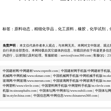
标签：
原料动态
，
精细化学品
，
化工原料
，
橡胶
，
化学试剂
，
免责声明
： 本文仅代表作者本人观点，与本网无关。本网对文中陈述、观
自行承担全部责任。本网转载自其它媒体的信息，转载目的在于传递更多信
内进行，以便我们及时处理。客服邮箱：service@cnso360.com | 客服QQ：233
中国建材网/中网建材/www.cnprofit.com
|
中国建材网手机版/中网建材手机版,m.cnp
机械网/中网机械/www.okmao.com
|
中国机械网手机版/中网机械手机版/m.okma
玻璃网/中网玻璃/www.meesm.com
|
中国玻璃网手机版/中网玻璃手机版/m.mees
中网塑料/www.vlevle.com
|
中国塑料网手机版/中网塑料手机版/m.vlevle.com
机版/m.sinoasphalts.com
|
中国体坛网/中网体坛/www.oubili.com
|
中国体坛网手
版/m.stylechina.com
|
中国信息网/中网信息/www.chinanews360.com
|