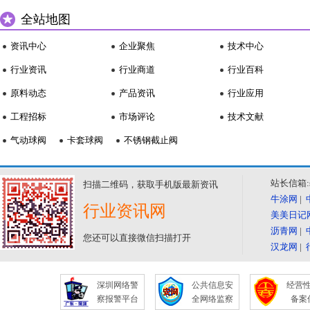
全站地图
资讯中心
企业聚焦
技术中心
行业资讯
行业商道
行业百科
原料动态
产品资讯
行业应用
工程招标
市场评论
技术文献
气动球阀
卡套球阀
不锈钢截止阀
站长信箱:se
扫描二维码，获取手机版最新资讯
牛涂网
|
行业资讯网
美美日记
沥青网
|
您还可以直接微信扫描打开
汉龙网
|
深圳网络警
公共信息安
经营
察报警平台
全网络监察
备案