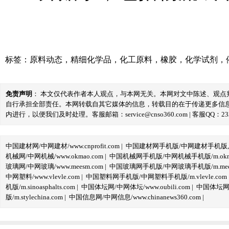
标签：
原料动态
，
精细化学品
，
化工原料
，
橡胶
，
化学试剂
，
免责声明
： 本文仅代表作者本人观点，与本网无关。本网对文中陈述、观
自行承担全部责任。本网转载自其它媒体的信息，转载目的在于传递更多信
内进行，以便我们及时处理。客服邮箱：service@cnso360.com | 客服QQ：233
中国建材网/中网建材/www.cnprofit.com
|
中国建材网手机版/中网建材手机版,m.cnp
机械网/中网机械/www.okmao.com
|
中国机械网手机版/中网机械手机版/m.okma
玻璃网/中网玻璃/www.meesm.com
|
中国玻璃网手机版/中网玻璃手机版/m.mees
中网塑料/www.vlevle.com
|
中国塑料网手机版/中网塑料手机版/m.vlevle.com
机版/m.sinoasphalts.com
|
中国体坛网/中网体坛/www.oubili.com
|
中国体坛网手
版/m.stylechina.com
|
中国信息网/中网信息/www.chinanews360.com
|