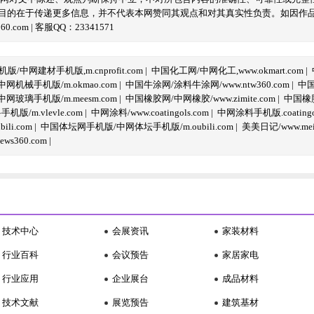
目的在于传递更多信息，并不代表本网赞同其观点和对其真实性负责。如因作
com | 客服QQ：23341571
/中网建材手机版,m.cnprofit.com
|
中国化工网/中网化工,www.okmart.com
|
机械手机版/m.okmao.com
|
中国牛涂网/涂料牛涂网/www.ntw360.com
|
中国
玻璃手机版/m.meesm.com
|
中国橡胶网/中网橡胶/www.zimite.com
|
中国橡胶
/m.vlevle.com
|
中网涂料/www.coatingols.com
|
中网涂料手机版.coatingol
li.com
|
中国体坛网手机版/中网体坛手机版/m.oubili.com
|
美美日记/www.meime
ws360.com
|
技术中心
会展资讯
家装材料
行业百科
会议预告
家居家电
行业应用
企业展台
成品材料
技术文献
展览预告
建筑基材