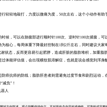
轻轻地敲打，力度以微痛为度，50次左右，这个小动作有助
候，可以在胁腹部进行顺时针100次、逆时针100次揉腹，可
核心，每周体重下降最好控制在1到2斤左右，同时建议大家
代谢状态，反而更容易引起肥胖，造成肝脏的脂肪堆积，加重脂
体能评估值，会出现横纹肌溶解症，也就是说会感觉到浑身酸
癌抗癌的防线；脂肪肝患者则需避免过度节食和剧烈运动，在
“减负”！
机器人
本网对文中陈述、观点判断保持中立，不对所包含内容的准确性、可靠性或完整