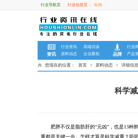
行业导航页
行业信息页
B2B
|
|
|
行业资讯
高端访谈
行业
原料动态
企业聚焦
产品
资讯
品牌
您现在的位置：
首页
>
原料动态
>
详细信
科学减
肥胖不仅是脂肪肝的“元凶”，也是13
重都是关键一步。怎样才算是科学减重？听