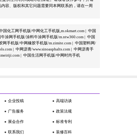
品内容、版权和其它问题需要同本网联系的，请在一周
中国化工网手机版/中网化工手机版,m.okmart.com
|
中国
牛涂网手机版/涂料牛涂网手机版/m.ntw360.com
|
中国
网手机版/中网橡胶手机版/m.zimite.com
|
中国塑料网/
s.com
|
中网沥青/www.sinoasphalts.com
|
中网沥青手
iriji.com
|
中国生活网手机版/中网时尚手机
企业投稿
高端访谈
广告服务
政策法规
展会合作
标准专利
联系我们
装修百科