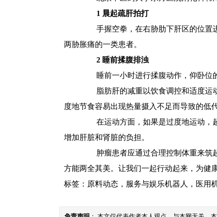
1 晨起疏肝拍打
手握空拳，在右胁肋下肝区的位置进行
两胁胀痛的一类患者。
2 睡前揉腹排浊
睡前一小时进行揉腹动作，仰卧位的时
脂肪肝的减重以饮食调控和适度运动为
度地节食容易出现热量摄入不足而导致的低
在运动方面，如果是过度地运动，超过
增加肝脏和肾脏的负担。
肿瘤患者应通过合理控制体重来筑起防
方能两全其美。让我们一起行动起来，为健康
标签：
原料动态
，
服务与娱乐机器人
，
医用
免责声明
： 本文仅代表作者本人观点，与本网无关。