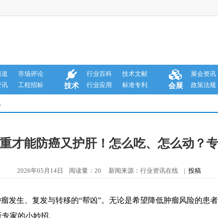
商道
市场评论
行业百科
技术文献
展会资讯
资讯
工程招标
行业应用
标准专利
政策法规
技术
会展
息
重才能防癌又护肝！怎么吃、怎么动？
2026年05月14日 阅读量：20 新闻来源：行业资讯在线 |
投稿
种肿瘤发生、复发与转移的“帮凶”。无论是希望降低肿瘤风险的患
听专家的小妙招。