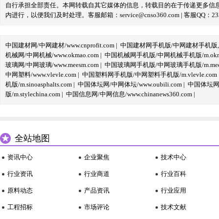
自行承担全部责任。本网转载自其它媒体的信息，转载目的在于传递更多信
内进行，以便我们及时处理。客服邮箱：service@cnso360.com | 客服QQ：233
中国建材网/中网建材/www.cnprofit.com
|
中国建材网手机版/中网建材手机版,m.cnp
机械网/中网机械/www.okmao.com
|
中国机械网手机版/中网机械手机版/m.okma
玻璃网/中网玻璃/www.meesm.com
|
中国玻璃网手机版/中网玻璃手机版/m.mees
中网塑料/www.vlevle.com
|
中国塑料网手机版/中网塑料手机版/m.vlevle.com
机版/m.sinoasphalts.com
|
中国体坛网/中网体坛/www.oubili.com
|
中国体坛网手
版/m.stylechina.com
|
中国信息网/中网信息/www.chinanews360.com
|
全站地图
资讯中心
企业聚焦
技术中心
行业资讯
行业商道
行业百科
原料动态
产品资讯
行业应用
工程招标
市场评论
技术文献