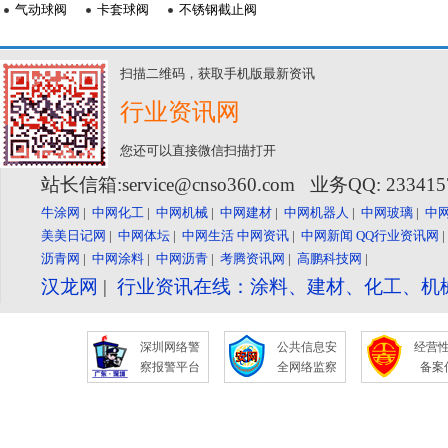
气动球阀
卡套球阀
不锈钢截止阀
扫描二维码，获取手机版最新资讯
行业资讯网
您还可以直接微信扫描打开
站长信箱:service@cnso360.com 业务QQ: 23341
牛涂网
|
中网化工
|
中网机械
|
中网建材
|
中网机器人
|
中网玻璃
|
中
美美日记网
|
中网体坛
|
中网生活
中网资讯
|
中网新闻
QQ行业资讯网
沥青网
|
中网涂料
|
中网沥青
|
考腾资讯网
|
高鹏科技网
|
汉龙网
|
行业资讯在线：涂料、建材、化工、机
深圳网络警
公共信息安
经营
察报警平台
全网络监察
备案