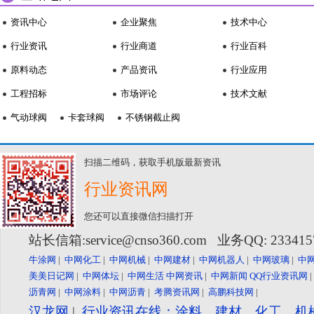
资讯中心
企业聚焦
技术中心
行业资讯
行业商道
行业百科
原料动态
产品资讯
行业应用
工程招标
市场评论
技术文献
气动球阀
卡套球阀
不锈钢截止阀
扫描二维码，获取手机版最新资讯
行业资讯网
您还可以直接微信扫描打开
站长信箱:service@cnso360.com 业务QQ: 23341
牛涂网
|
中网化工
|
中网机械
|
中网建材
|
中网机器人
|
中网玻璃
|
中
美美日记网
|
中网体坛
|
中网生活
中网资讯
|
中网新闻
QQ行业资讯网
沥青网
|
中网涂料
|
中网沥青
|
考腾资讯网
|
高鹏科技网
|
汉龙网
|
行业资讯在线：涂料、建材、化工、机