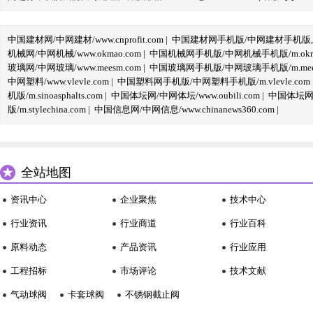
中国建材网/中网建材/www.cnprofit.com
|
中国建材网手机版/中网建材手机版,m.cnp
机械网/中网机械/www.okmao.com
|
中国机械网手机版/中网机械手机版/m.okma
玻璃网/中网玻璃/www.meesm.com
|
中国玻璃网手机版/中网玻璃手机版/m.mees
中网塑料/www.vlevle.com
|
中国塑料网手机版/中网塑料手机版/m.vlevle.com
机版/m.sinoasphalts.com
|
中国体坛网/中网体坛/www.oubili.com
|
中国体坛网手
版/m.stylechina.com
|
中国信息网/中网信息/www.chinanews360.com
|
全站地图
资讯中心
企业聚焦
技术中心
行业资讯
行业商道
行业百科
原料动态
产品资讯
行业应用
工程招标
市场评论
技术文献
气动球阀
卡套球阀
不锈钢截止阀