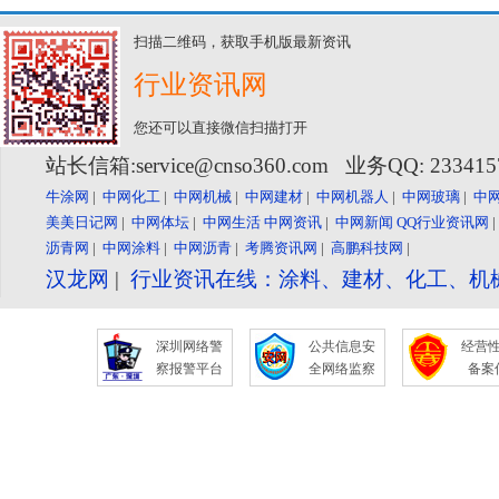
扫描二维码，获取手机版最新资讯
行业资讯网
您还可以直接微信扫描打开
站长信箱:service@cnso360.com 业务QQ: 23341
牛涂网
|
中网化工
|
中网机械
|
中网建材
|
中网机器人
|
中网玻璃
|
中
美美日记网
|
中网体坛
|
中网生活
中网资讯
|
中网新闻
QQ行业资讯网
沥青网
|
中网涂料
|
中网沥青
|
考腾资讯网
|
高鹏科技网
|
汉龙网
|
行业资讯在线：涂料、建材、化工、机
深圳网络警
公共信息安
经营
察报警平台
全网络监察
备案