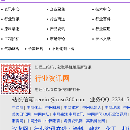
资讯中心
企业聚焦
技术中心
行业资讯
行业商道
行业百科
原料动态
产品资讯
行业应用
工程招标
市场评论
技术文献
气动球阀
卡套球阀
不锈钢截止阀
扫描二维码，获取手机版最新资讯
行业资讯网
您还可以直接微信扫描打开
站长信箱:service@cnso360.com 业务QQ: 23341
牛涂网
|
中网化工
|
中网机械
|
中网建材
|
中网机器人
|
中网玻璃
|
中
美美日记网
|
中网体坛
|
中网生活
中网资讯
|
中网新闻
QQ行业资讯网
沥青网
|
中网涂料
|
中网沥青
|
考腾资讯网
|
高鹏科技网
|
汉龙网
|
行业资讯在线：涂料、建材、化工、机