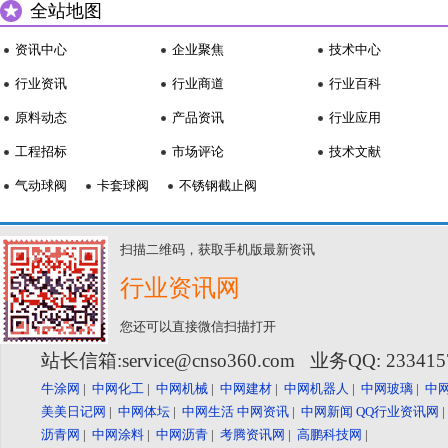
全站地图
资讯中心
企业聚焦
技术中心
行业资讯
行业商道
行业百科
原料动态
产品资讯
行业应用
工程招标
市场评论
技术文献
气动球阀
卡套球阀
不锈钢截止阀
扫描二维码，获取手机版最新资讯
行业资讯网
您还可以直接微信扫描打开
站长信箱:service@cnso360.com 业务QQ: 23341
牛涂网
|
中网化工
|
中网机械
|
中网建材
|
中网机器人
|
中网玻璃
|
中
美美日记网
|
中网体坛
|
中网生活
中网资讯
|
中网新闻
QQ行业资讯网
沥青网
|
中网涂料
|
中网沥青
|
考腾资讯网
|
高鹏科技网
|