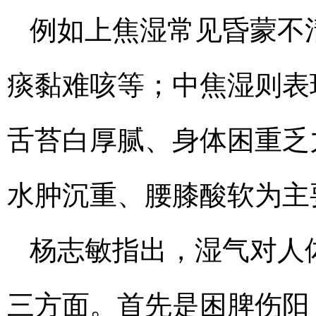
例如上焦湿常见昏蒙不
痰黏难咳等；中焦湿则表
舌苔白厚腻、身体困重乏
水肿沉重、腰膝酸软为主
杨志敏指出，湿气对人
三方面。首先是困脾伤阳