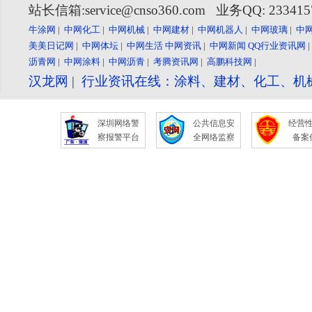
站长信箱:service@cnso360.com 业务QQ: 23341
牛涂网
|
中网化工
|
中网机械
|
中网建材
|
中网机器人
|
中网玻璃
|
中
美美日记网
|
中网体坛
|
中网生活
中网资讯
|
中网新闻
QQ行业资讯网
沥青网
|
中网涂料
|
中网沥青
|
考腾资讯网
|
高鹏科技网
|
汉龙网
|
行业资讯在线：涂料、建材、化工、机
深圳网络警
公共信息安
经营
察报警平台
全网络监察
备案