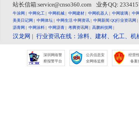
站长信箱:service@cnso360.com 业务QQ: 23341
牛涂网
|
中网化工
|
中网机械
|
中网建材
|
中网机器人
|
中网玻璃
|
中
美美日记网
|
中网体坛
|
中网生活
中网资讯
|
中网新闻
QQ行业资讯网
沥青网
|
中网涂料
|
中网沥青
|
考腾资讯网
|
高鹏科技网
|
汉龙网
|
行业资讯在线：涂料、建材、化工、机
深圳网络警
公共信息安
经营
察报警平台
全网络监察
备案