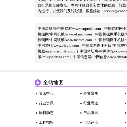
自行承担全部责任。本网转载自其它媒体的信息，转载
内进行，以便我们及时处理。客服邮箱：service@cnso360.
中国建材网/中网建材/www.cnprofit.com
|
中国建材网手机版
机械网/中网机械/www.okmao.com
|
中国机械网手机版/中网
玻璃网/中网玻璃/www.meesm.com
|
中国玻璃网手机版/中网
中网塑料/www.vlevle.com
|
中国塑料网手机版/中网塑料手机版
机版/m.sinoasphalts.com
|
中国体坛网/中网体坛/www.oubi
版/m.stylechina.com
|
中国信息网/中网信息/www.chinane
全站地图
资讯中心
企业聚焦
行业资讯
行业商道
原料动态
产品资讯
工程招标
市场评论