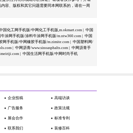
品内容、版权和其它问题需要同本网联系的，请在一周
中国化工网手机版/中网化工手机版,m.okmart.com
|
中国
牛涂网手机版/涂料牛涂网手机版/m.ntw360.com
|
中国
网手机版/中网橡胶手机版/m.zimite.com
|
中国塑料网/
s.com
|
中网沥青/www.sinoasphalts.com
|
中网沥青手
iriji.com
|
中国生活网手机版/中网时尚手机
企业投稿
高端访谈
广告服务
政策法规
展会合作
标准专利
联系我们
装修百科