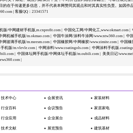
目的在于传递更多信息，并不代表本网赞同其观点和对其真实性负责。如因作
com | 客服QQ：23341571
/中网建材手机版,m.cnprofit.com
|
中国化工网/中网化工,www.okmart.com
|
机械手机版/m.okmao.com
|
中国牛涂网/涂料牛涂网/www.ntw360.com
|
中国
玻璃手机版/m.meesm.com
|
中国橡胶网/中网橡胶/www.zimite.com
|
中国橡胶
/m.vlevle.com
|
中网涂料/www.coatingols.com
|
中网涂料手机版.coatingol
li.com
|
中国体坛网手机版/中网体坛手机版/m.oubili.com
|
美美日记/www.meime
ws360.com
|
技术中心
会展资讯
家装材料
行业百科
会议预告
家居家电
行业应用
企业展台
成品材料
技术文献
展览预告
建筑基材