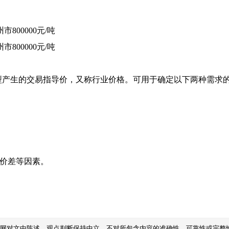
州市
800000元/吨
州市
800000元/吨
型产生的交易指导价，又称行业价格。可用于确定以下两种需求
域价差等因素。
本网对文中陈述、观点判断保持中立，不对所包含内容的准确性、可靠性或完整