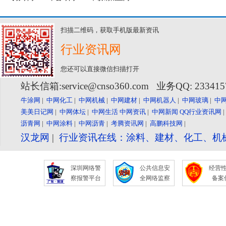
扫描二维码，获取手机版最新资讯
行业资讯网
您还可以直接微信扫描打开
站长信箱:service@cnso360.com 业务QQ: 23341
牛涂网
|
中网化工
|
中网机械
|
中网建材
|
中网机器人
|
中网玻璃
|
中
美美日记网
|
中网体坛
|
中网生活
中网资讯
|
中网新闻
QQ行业资讯网
沥青网
|
中网涂料
|
中网沥青
|
考腾资讯网
|
高鹏科技网
|
汉龙网
|
行业资讯在线：涂料、建材、化工、机
深圳网络警
公共信息安
经营
察报警平台
全网络监察
备案