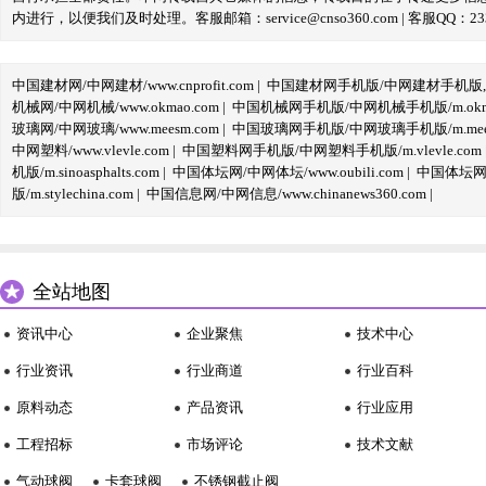
内进行，以便我们及时处理。客服邮箱：service@cnso360.com | 客服QQ：233
中国建材网/中网建材/www.cnprofit.com
|
中国建材网手机版/中网建材手机版,m.cnp
机械网/中网机械/www.okmao.com
|
中国机械网手机版/中网机械手机版/m.okma
玻璃网/中网玻璃/www.meesm.com
|
中国玻璃网手机版/中网玻璃手机版/m.mees
中网塑料/www.vlevle.com
|
中国塑料网手机版/中网塑料手机版/m.vlevle.com
机版/m.sinoasphalts.com
|
中国体坛网/中网体坛/www.oubili.com
|
中国体坛网手
版/m.stylechina.com
|
中国信息网/中网信息/www.chinanews360.com
|
全站地图
资讯中心
企业聚焦
技术中心
行业资讯
行业商道
行业百科
原料动态
产品资讯
行业应用
工程招标
市场评论
技术文献
气动球阀
卡套球阀
不锈钢截止阀