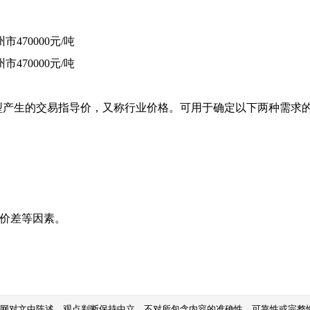
州市
470000元/吨
州市
470000元/吨
型产生的交易指导价，又称行业价格。可用于确定以下两种需求
域价差等因素。
本网对文中陈述、观点判断保持中立，不对所包含内容的准确性、可靠性或完整