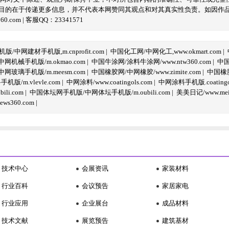
目的在于传递更多信息，并不代表本网赞同其观点和对其真实性负责。如因作
com | 客服QQ：23341571
/中网建材手机版,m.cnprofit.com
|
中国化工网/中网化工,www.okmart.com
|
机械手机版/m.okmao.com
|
中国牛涂网/涂料牛涂网/www.ntw360.com
|
中国
玻璃手机版/m.meesm.com
|
中国橡胶网/中网橡胶/www.zimite.com
|
中国橡胶
/m.vlevle.com
|
中网涂料/www.coatingols.com
|
中网涂料手机版.coatingol
li.com
|
中国体坛网手机版/中网体坛手机版/m.oubili.com
|
美美日记/www.meime
ws360.com
|
技术中心
会展资讯
家装材料
行业百科
会议预告
家居家电
行业应用
企业展台
成品材料
技术文献
展览预告
建筑基材