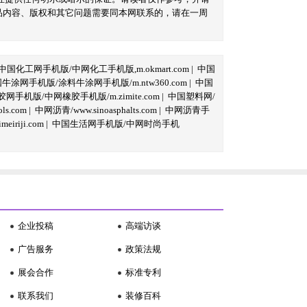
品内容、版权和其它问题需要同本网联系的，请在一周
中国化工网手机版/中网化工手机版,m.okmart.com
|
中国
牛涂网手机版/涂料牛涂网手机版/m.ntw360.com
|
中国
网手机版/中网橡胶手机版/m.zimite.com
|
中国塑料网/
s.com
|
中网沥青/www.sinoasphalts.com
|
中网沥青手
iriji.com
|
中国生活网手机版/中网时尚手机
企业投稿
高端访谈
广告服务
政策法规
展会合作
标准专利
联系我们
装修百科