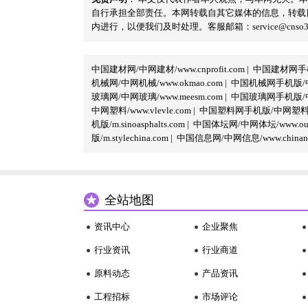
自行承担全部责任。本网转载自其它媒体的信息，转载
内进行，以便我们及时处理。客服邮箱：service@cnso360.
中国建材网/中网建材/www.cnprofit.com
|
中国建材网手机版
机械网/中网机械/www.okmao.com
|
中国机械网手机版/中网
玻璃网/中网玻璃/www.meesm.com
|
中国玻璃网手机版/中网
中网塑料/www.vlevle.com
|
中国塑料网手机版/中网塑料手机版
机版/m.sinoasphalts.com
|
中国体坛网/中网体坛/www.oubi
版/m.stylechina.com
|
中国信息网/中网信息/www.chinane
全站地图
资讯中心
企业聚焦
行业资讯
行业商道
原料动态
产品资讯
工程招标
市场评论