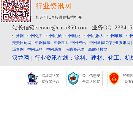
行业资讯网
您还可以直接微信扫描打开
站长信箱:service@cnso360.com 业务QQ: 23341
牛涂网
|
中网化工
|
中网机械
|
中网建材
|
中网机器人
|
中网玻璃
|
中
美美日记网
|
中网体坛
|
中网生活
中网资讯
|
中网新闻
QQ行业资讯网
沥青网
|
中网涂料
|
中网沥青
|
考腾资讯网
|
高鹏科技网
|
汉龙网
|
行业资讯在线：涂料、建材、化工、机
深圳网络警
公共信息安
经营
察报警平台
全网络监察
备案