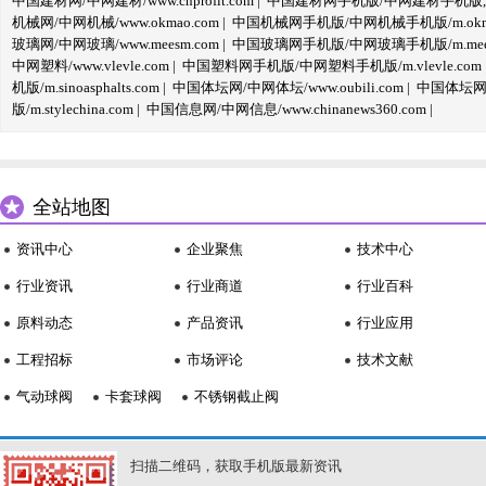
中国建材网/中网建材/www.cnprofit.com
|
中国建材网手机版/中网建材手机版,m.cnp
机械网/中网机械/www.okmao.com
|
中国机械网手机版/中网机械手机版/m.okma
玻璃网/中网玻璃/www.meesm.com
|
中国玻璃网手机版/中网玻璃手机版/m.mees
中网塑料/www.vlevle.com
|
中国塑料网手机版/中网塑料手机版/m.vlevle.com
机版/m.sinoasphalts.com
|
中国体坛网/中网体坛/www.oubili.com
|
中国体坛网手
版/m.stylechina.com
|
中国信息网/中网信息/www.chinanews360.com
|
全站地图
资讯中心
企业聚焦
技术中心
行业资讯
行业商道
行业百科
原料动态
产品资讯
行业应用
工程招标
市场评论
技术文献
气动球阀
卡套球阀
不锈钢截止阀
扫描二维码，获取手机版最新资讯