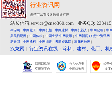
行业资讯网
您还可以直接微信扫描打开
站长信箱:service@cnso360.com 业务QQ: 23341
牛涂网
|
中网化工
|
中网机械
|
中网建材
|
中网机器人
|
中网玻璃
|
中
美美日记网
|
中网体坛
|
中网生活
中网资讯
|
中网新闻
QQ行业资讯网
沥青网
|
中网涂料
|
中网沥青
|
考腾资讯网
|
高鹏科技网
|
汉龙网
|
行业资讯在线：涂料、建材、化工、机
深圳网络警
公共信息安
经营
察报警平台
全网络监察
备案