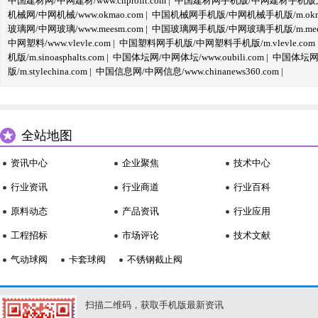
中国建材网/中网建材/www.cnprofit.com
|
中国建材网手机版/中网建材手机版,m.cnp
机械网/中网机械/www.okmao.com
|
中国机械网手机版/中网机械手机版/m.okma
玻璃网/中网玻璃/www.meesm.com
|
中国玻璃网手机版/中网玻璃手机版/m.mees
中网塑料/www.vlevle.com
|
中国塑料网手机版/中网塑料手机版/m.vlevle.com
机版/m.sinoasphalts.com
|
中国体坛网/中网体坛/www.oubili.com
|
中国体坛网手
版/m.stylechina.com
|
中国信息网/中网信息/www.chinanews360.com
|
全站地图
资讯中心
企业聚焦
技术中心
行业资讯
行业商道
行业百科
原料动态
产品资讯
行业应用
工程招标
市场评论
技术文献
气动球阀
卡套球阀
不锈钢截止阀
扫描二维码，获取手机版最新资讯