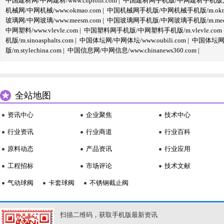
中国建材网/中网建材/www.cnprofit.com
|
中国建材网手机版/中网建材手机版,m.cnp
机械网/中网机械/www.okmao.com
|
中国机械网手机版/中网机械手机版/m.okma
玻璃网/中网玻璃/www.meesm.com
|
中国玻璃网手机版/中网玻璃手机版/m.mees
中网塑料/www.vlevle.com
|
中国塑料网手机版/中网塑料手机版/m.vlevle.com
机版/m.sinoasphalts.com
|
中国体坛网/中网体坛/www.oubili.com
|
中国体坛网手
版/m.stylechina.com
|
中国信息网/中网信息/www.chinanews360.com
|
全站地图
资讯中心
企业聚焦
技术中心
行业资讯
行业商道
行业百科
原料动态
产品资讯
行业应用
工程招标
市场评论
技术文献
气动球阀
卡套球阀
不锈钢截止阀
扫描二维码，获取手机版最新资讯