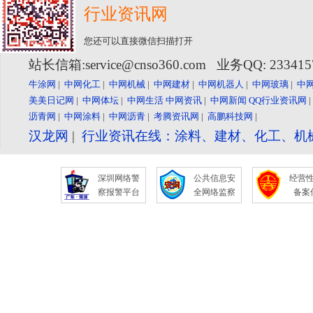
行业资讯网
您还可以直接微信扫描打开
站长信箱:service@cnso360.com 业务QQ: 23341
牛涂网
|
中网化工
|
中网机械
|
中网建材
|
中网机器人
|
中网玻璃
|
中
美美日记网
|
中网体坛
|
中网生活
中网资讯
|
中网新闻
QQ行业资讯网
沥青网
|
中网涂料
|
中网沥青
|
考腾资讯网
|
高鹏科技网
|
汉龙网
|
行业资讯在线：涂料、建材、化工、机
深圳网络警
公共信息安
经营
察报警平台
全网络监察
备案