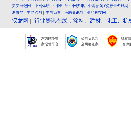
美美日记网
|
中网体坛
|
中网生活
中网资讯
|
中网新闻
QQ行业资讯网
沥青网
|
中网涂料
|
中网沥青
|
考腾资讯网
|
高鹏科技网
|
汉龙网
|
行业资讯在线：涂料、建材、化工、机
深圳网络警
公共信息安
经营
察报警平台
全网络监察
备案