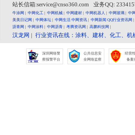
站长信箱:service@cnso360.com 业务QQ: 23341
牛涂网
|
中网化工
|
中网机械
|
中网建材
|
中网机器人
|
中网玻璃
|
中
美美日记网
|
中网体坛
|
中网生活
中网资讯
|
中网新闻
QQ行业资讯网
沥青网
|
中网涂料
|
中网沥青
|
考腾资讯网
|
高鹏科技网
|
汉龙网
|
行业资讯在线：涂料、建材、化工、机
深圳网络警
公共信息安
经营
察报警平台
全网络监察
备案