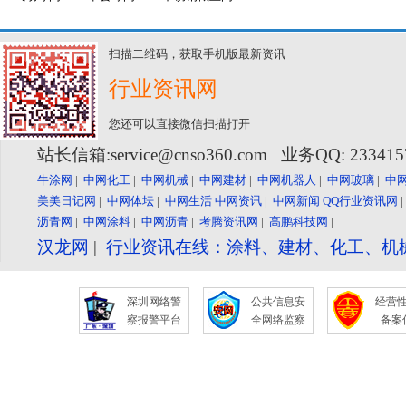
扫描二维码，获取手机版最新资讯
行业资讯网
您还可以直接微信扫描打开
站长信箱:service@cnso360.com 业务QQ: 23341
牛涂网
|
中网化工
|
中网机械
|
中网建材
|
中网机器人
|
中网玻璃
|
中
美美日记网
|
中网体坛
|
中网生活
中网资讯
|
中网新闻
QQ行业资讯网
沥青网
|
中网涂料
|
中网沥青
|
考腾资讯网
|
高鹏科技网
|
汉龙网
|
行业资讯在线：涂料、建材、化工、机
深圳网络警
公共信息安
经营
察报警平台
全网络监察
备案