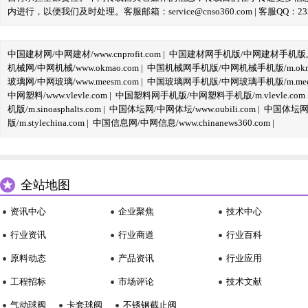
内进行，以便我们及时处理。客服邮箱：service@cnso360.com | 客服QQ：233
中国建材网/中网建材/www.cnprofit.com
|
中国建材网手机版/中网建材手机版,m.cnp
机械网/中网机械/www.okmao.com
|
中国机械网手机版/中网机械手机版/m.okma
玻璃网/中网玻璃/www.meesm.com
|
中国玻璃网手机版/中网玻璃手机版/m.mees
中网塑料/www.vlevle.com
|
中国塑料网手机版/中网塑料手机版/m.vlevle.com
机版/m.sinoasphalts.com
|
中国体坛网/中网体坛/www.oubili.com
|
中国体坛网手
版/m.stylechina.com
|
中国信息网/中网信息/www.chinanews360.com
|
全站地图
资讯中心
企业聚焦
技术中心
行业资讯
行业商道
行业百科
原料动态
产品资讯
行业应用
工程招标
市场评论
技术文献
气动球阀
卡套球阀
不锈钢截止阀