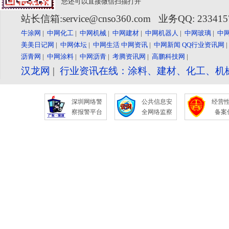
您还可以直接微信扫描打开
站长信箱:service@cnso360.com 业务QQ: 23341
牛涂网
|
中网化工
|
中网机械
|
中网建材
|
中网机器人
|
中网玻璃
|
中
美美日记网
|
中网体坛
|
中网生活
中网资讯
|
中网新闻
QQ行业资讯网
沥青网
|
中网涂料
|
中网沥青
|
考腾资讯网
|
高鹏科技网
|
汉龙网
|
行业资讯在线：涂料、建材、化工、机
深圳网络警
公共信息安
经营
察报警平台
全网络监察
备案