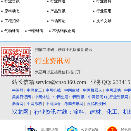
行业资讯
行业商道
行业百科
原料动态
产品资讯
行业应用
工程招标
市场评论
技术文献
气动球阀
卡套球阀
不锈钢截止阀
扫描二维码，获取手机版最新资讯
行业资讯网
您还可以直接微信扫描打开
站长信箱:service@cnso360.com 业务QQ: 23341
牛涂网
|
中网化工
|
中网机械
|
中网建材
|
中网机器人
|
中网玻璃
|
中
美美日记网
|
中网体坛
|
中网生活
中网资讯
|
中网新闻
QQ行业资讯网
沥青网
|
中网涂料
|
中网沥青
|
考腾资讯网
|
高鹏科技网
|
汉龙网
|
行业资讯在线：涂料、建材、化工、机
深圳网络警
公共信息安
经营