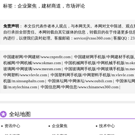
标签：
企业聚焦
，
建材商道
，
市场评论
免责声明
： 本文仅代表作者本人观点，与本网无关。本网对文中陈述、观
自行承担全部责任。本网转载自其它媒体的信息，转载目的在于传递更多信
内进行，以便我们及时处理。客服邮箱：service@cnso360.com | 客服QQ：233
中国建材网/中网建材/www.cnprofit.com
|
中国建材网手机版/中网建材手机版,m.cnp
机械网/中网机械/www.okmao.com
|
中国机械网手机版/中网机械手机版/m.okma
玻璃网/中网玻璃/www.meesm.com
|
中国玻璃网手机版/中网玻璃手机版/m.mees
中网塑料/www.vlevle.com
|
中国塑料网手机版/中网塑料手机版/m.vlevle.com
机版/m.sinoasphalts.com
|
中国体坛网/中网体坛/www.oubili.com
|
中国体坛网手
版/m.stylechina.com
|
中国信息网/中网信息/www.chinanews360.com
|
全站地图
资讯中心
企业聚焦
技术中心