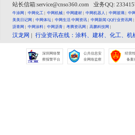
站长信箱:service@cnso360.com 业务QQ: 23341
牛涂网
|
中网化工
|
中网机械
|
中网建材
|
中网机器人
|
中网玻璃
|
中
美美日记网
|
中网体坛
|
中网生活
中网资讯
|
中网新闻
QQ行业资讯网
沥青网
|
中网涂料
|
中网沥青
|
考腾资讯网
|
高鹏科技网
|
汉龙网
|
行业资讯在线：涂料、建材、化工、机
深圳网络警
公共信息安
经营
察报警平台
全网络监察
备案