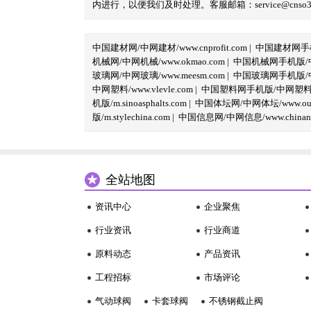
内进行，以便我们及时处理。客服邮箱：service@cnso360.
中国建材网/中网建材/www.cnprofit.com
|
中国建材网手机版
机械网/中网机械/www.okmao.com
|
中国机械网手机版/中网
玻璃网/中网玻璃/www.meesm.com
|
中国玻璃网手机版/中网
中网塑料/www.vlevle.com
|
中国塑料网手机版/中网塑料手机版
机版/m.sinoasphalts.com
|
中国体坛网/中网体坛/www.oubi
版/m.stylechina.com
|
中国信息网/中网信息/www.chinane
全站地图
资讯中心
企业聚焦
行业资讯
行业商道
原料动态
产品资讯
工程招标
市场评论
气动球阀
卡套球阀
不锈钢截止阀