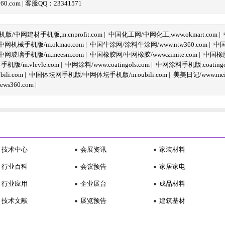
com | 客服QQ：23341571
/中网建材手机版,m.cnprofit.com
|
中国化工网/中网化工,www.okmart.com
|
机械手机版/m.okmao.com
|
中国牛涂网/涂料牛涂网/www.ntw360.com
|
中国
玻璃手机版/m.meesm.com
|
中国橡胶网/中网橡胶/www.zimite.com
|
中国橡胶
/m.vlevle.com
|
中网涂料/www.coatingols.com
|
中网涂料手机版.coatingol
li.com
|
中国体坛网手机版/中网体坛手机版/m.oubili.com
|
美美日记/www.meime
ws360.com
|
技术中心
会展资讯
家装材料
行业百科
会议预告
家居家电
行业应用
企业展台
成品材料
技术文献
展览预告
建筑基材