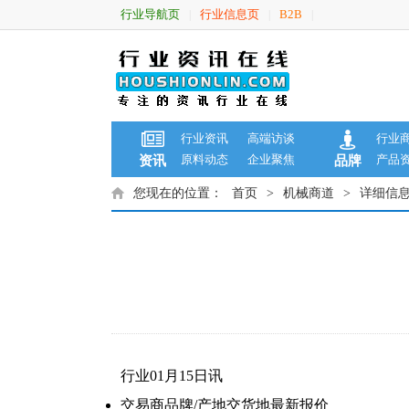
行业导航页
行业信息页
B2B
|
|
|
行业资讯
高端访谈
行业
原料动态
企业聚焦
产品
资讯
品牌
您现在的位置：
首页
>
机械商道
>
详细信
行业01月15日讯
交易商
品牌/产地
交货地
最新报价