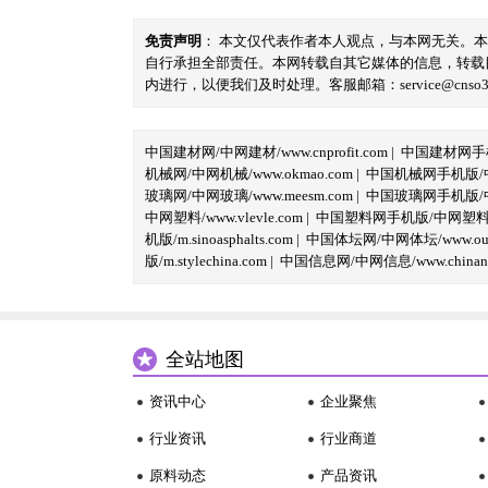
免责声明
： 本文仅代表作者本人观点，与本网无关。
自行承担全部责任。本网转载自其它媒体的信息，转载
内进行，以便我们及时处理。客服邮箱：service@cnso360.
中国建材网/中网建材/www.cnprofit.com
|
中国建材网手机版
机械网/中网机械/www.okmao.com
|
中国机械网手机版/中网
玻璃网/中网玻璃/www.meesm.com
|
中国玻璃网手机版/中网
中网塑料/www.vlevle.com
|
中国塑料网手机版/中网塑料手机版
机版/m.sinoasphalts.com
|
中国体坛网/中网体坛/www.oubi
版/m.stylechina.com
|
中国信息网/中网信息/www.chinane
全站地图
资讯中心
企业聚焦
行业资讯
行业商道
原料动态
产品资讯