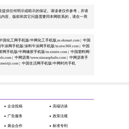
性提供任何明示或暗示的保证。请读者仅作参考，并请
品内容、版权和其它问题需要同本网联系的，请在一周
中国化工网手机版/中网化工手机版,m.okmart.com
|
中国
牛涂网手机版/涂料牛涂网手机版/m.ntw360.com
|
中国
网手机版/中网橡胶手机版/m.zimite.com
|
中国塑料网/
s.com
|
中网沥青/www.sinoasphalts.com
|
中网沥青手
iriji.com
|
中国生活网手机版/中网时尚手机
企业投稿
高端访谈
广告服务
政策法规
展会合作
标准专利