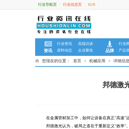
行业导航页
行业信息页
B2B
|
|
|
行业资讯
高端访谈
行业
原料动态
企业聚焦
产品
资讯
品牌
您现在的位置：
首页
>
机械应用
>
详细信
邦德激
在金属管材加工中，如何让设备在真正“高速”
邦德激光认为，破局之道在于重新定义“效率”