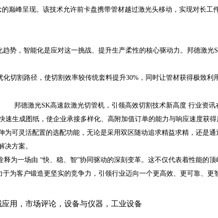
理念的巅峰呈现。该技术允许前卡盘携带管材越过激光头移动，实现对长工
化趋势，智能化是应对这一挑战、提升生产柔性的核心驱动力。邦德激光S
优化切割路径，使切割效率较传统套料提升30%，同时让管材获得极致利用
可快速生成图纸，使企业承接多样化、高附加值订单的能力与响应速度获得
伸为可灵活配置的选配功能，无论是采用双区随动追求精益求精，还是通
解决方案。
”诠释为一场由 “快、稳、智”协同驱动的深刻变革。这不仅代表着性能的
力于为客户锻造更坚实的竞争力，引领行业迈向一个更高效、更可靠、更
械应用
，
市场评论
，
设备与仪器
，
工业设备