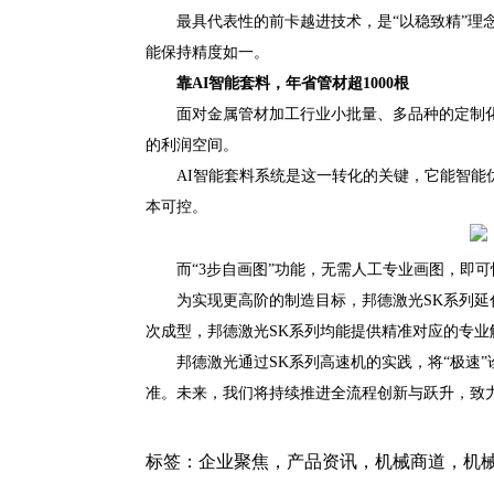
最具代表性的前卡越进技术，是“以稳致精”
能保持精度如一。
靠AI智能套料，年省
管材超
1000根
面对金属管材加工行业小批量、多品种的定制
的利润空间。
AI智能套料系统是这一转化的关键，它能智能
本可控。
而“3步自画图”功能，无需人工专业画图，即
为实现更高阶的制造目标，邦德激光SK系列延
次成型，邦德激光SK系列均能提供精准对应的专业
邦德激光通过SK系列高速机的实践，将“极速
准。未来，我们将持续推进全流程创新与跃升，致
标签：
企业聚焦
，
产品资讯
，
机械商道
，
机