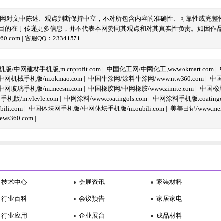
本网对文中陈述、观点判断保持中立，不对所包含内容的准确性、可靠性或完整
目的在于传递更多信息，并不代表本网赞同其观点和对其真实性负责。如因作
com | 客服QQ：23341571
/中网建材手机版,m.cnprofit.com
|
中国化工网/中网化工,www.okmart.com
|
机械手机版/m.okmao.com
|
中国牛涂网/涂料牛涂网/www.ntw360.com
|
中国
玻璃手机版/m.meesm.com
|
中国橡胶网/中网橡胶/www.zimite.com
|
中国橡胶
/m.vlevle.com
|
中网涂料/www.coatingols.com
|
中网涂料手机版.coatingol
li.com
|
中国体坛网手机版/中网体坛手机版/m.oubili.com
|
美美日记/www.meime
ws360.com
|
技术中心
会展资讯
家装材料
行业百科
会议预告
家居家电
行业应用
企业展台
成品材料