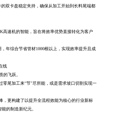
件的双卡盘稳定夹持，确保从加工开始到长料尾端都
K高速机的智能，旨在将效率优势直接转化为客户
，年综合节省管材1000根以上，实现效率提升且成
质的飞跃。
过零尾加工来“节”尽所能，或是需求坡口切割实现一
顶峰，更构建了以提升全流程效能为核心的行业新标
智能的制造新纪元。