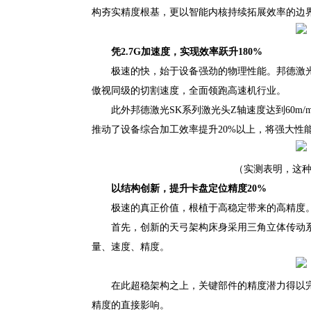
构夯实精度根基，更以智能内核持续拓展效率的边
凭2.7G加速度，实现效率跃升180%
极速的快，始于设备强劲的物理性能。邦德激光S
傲视同级的切割速度，全面领跑高速机行业。
此外邦德激光SK系列激光头Z轴速度达到60m
推动了设备综合加工效率提升20%以上，将强大性
（实测表明，这种
以结构创新，提升卡盘定位精度20%
极速的真正价值，根植于高稳定带来的高精度
首先，创新的天弓架构床身采用三角立体传动
量、速度、精度。
在此超稳架构之上，关键部件的精度潜力得以
精度的直接影响。