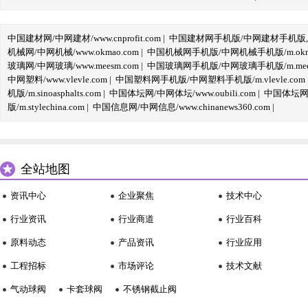
中国建材网/中网建材/www.cnprofit.com
|
中国建材网手机版/中网建材手机版,m.cnp
机械网/中网机械/www.okmao.com
|
中国机械网手机版/中网机械手机版/m.okma
玻璃网/中网玻璃/www.meesm.com
|
中国玻璃网手机版/中网玻璃手机版/m.mees
中网塑料/www.vlevle.com
|
中国塑料网手机版/中网塑料手机版/m.vlevle.com
机版/m.sinoasphalts.com
|
中国体坛网/中网体坛/www.oubili.com
|
中国体坛网手
版/m.stylechina.com
|
中国信息网/中网信息/www.chinanews360.com
|
全站地图
资讯中心
企业聚焦
技术中心
行业资讯
行业商道
行业百科
原料动态
产品资讯
行业应用
工程招标
市场评论
技术文献
气动球阀
卡套球阀
不锈钢截止阀