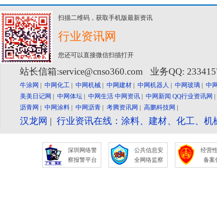
扫描二维码，获取手机版最新资讯
行业资讯网
您还可以直接微信扫描打开
站长信箱:service@cnso360.com 业务QQ: 23341
牛涂网
|
中网化工
|
中网机械
|
中网建材
|
中网机器人
|
中网玻璃
|
中
美美日记网
|
中网体坛
|
中网生活
中网资讯
|
中网新闻
QQ行业资讯网
沥青网
|
中网涂料
|
中网沥青
|
考腾资讯网
|
高鹏科技网
|
汉龙网
|
行业资讯在线：涂料、建材、化工、机
深圳网络警
公共信息安
经营
察报警平台
全网络监察
备案