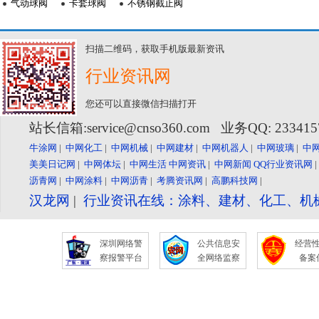
气动球阀
卡套球阀
不锈钢截止阀
扫描二维码，获取手机版最新资讯
行业资讯网
您还可以直接微信扫描打开
站长信箱:service@cnso360.com 业务QQ: 23341
牛涂网
|
中网化工
|
中网机械
|
中网建材
|
中网机器人
|
中网玻璃
|
中
美美日记网
|
中网体坛
|
中网生活
中网资讯
|
中网新闻
QQ行业资讯网
沥青网
|
中网涂料
|
中网沥青
|
考腾资讯网
|
高鹏科技网
|
汉龙网
|
行业资讯在线：涂料、建材、化工、机
深圳网络警
公共信息安
经营
察报警平台
全网络监察
备案