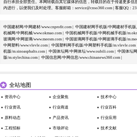
自行承担全部责任。本网转载自其它媒体的信息，转载目的在于传递更多信
内进行，以便我们及时处理。客服邮箱：service@cnso360.com | 客服QQ：233
中国建材网/中网建材/www.cnprofit.com
|
中国建材网手机版/中网建材手机版,m.cnp
机械网/中网机械/www.okmao.com
|
中国机械网手机版/中网机械手机版/m.okma
玻璃网/中网玻璃/www.meesm.com
|
中国玻璃网手机版/中网玻璃手机版/m.mees
中网塑料/www.vlevle.com
|
中国塑料网手机版/中网塑料手机版/m.vlevle.com
机版/m.sinoasphalts.com
|
中国体坛网/中网体坛/www.oubili.com
|
中国体坛网手
版/m.stylechina.com
|
中国信息网/中网信息/www.chinanews360.com
|
全站地图
资讯中心
企业聚焦
技术中心
行业资讯
行业商道
行业百科
原料动态
产品资讯
行业应用
工程招标
市场评论
技术文献