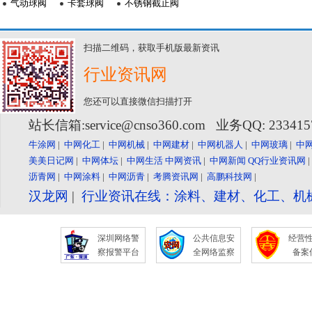
气动球阀
卡套球阀
不锈钢截止阀
扫描二维码，获取手机版最新资讯
行业资讯网
您还可以直接微信扫描打开
站长信箱:service@cnso360.com 业务QQ: 23341
牛涂网
|
中网化工
|
中网机械
|
中网建材
|
中网机器人
|
中网玻璃
|
中
美美日记网
|
中网体坛
|
中网生活
中网资讯
|
中网新闻
QQ行业资讯网
沥青网
|
中网涂料
|
中网沥青
|
考腾资讯网
|
高鹏科技网
|
汉龙网
|
行业资讯在线：涂料、建材、化工、机
深圳网络警
公共信息安
经营
察报警平台
全网络监察
备案