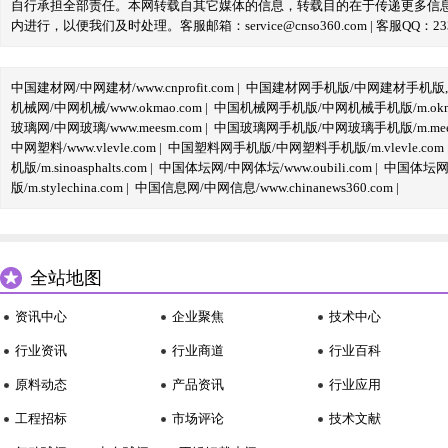
自行承担全部责任。本网转载自其它媒体的信息，转载目的在于传递更多信
内进行，以便我们及时处理。客服邮箱：service@cnso360.com | 客服QQ：233
中国建材网/中网建材/www.cnprofit.com
|
中国建材网手机版/中网建材手机版,m.cnp
机械网/中网机械/www.okmao.com
|
中国机械网手机版/中网机械手机版/m.okma
玻璃网/中网玻璃/www.meesm.com
|
中国玻璃网手机版/中网玻璃手机版/m.mees
中网塑料/www.vlevle.com
|
中国塑料网手机版/中网塑料手机版/m.vlevle.com
机版/m.sinoasphalts.com
|
中国体坛网/中网体坛/www.oubili.com
|
中国体坛网手
版/m.stylechina.com
|
中国信息网/中网信息/www.chinanews360.com
|
全站地图
资讯中心
企业聚焦
技术中心
行业资讯
行业商道
行业百科
原料动态
产品资讯
行业应用
工程招标
市场评论
技术文献