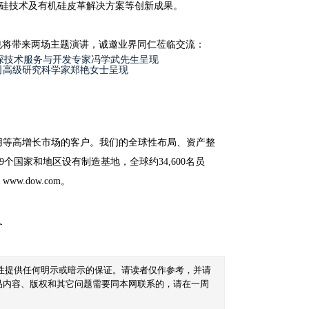
硅技术及有机硅皮革解决方案等创新成果。
也将带来两场主题演讲，诚邀业界同仁莅临交流：
资深技术服务与开发专家冯学武先生呈现
司高级研究科学家郑艳女士呈现
用等高增长市场的客户。我们的全球性布局、资产整
国家和地区设有制造基地，全球约34,600名员
w.dow.com。
备
性提供任何明示或暗示的保证。请读者仅作参考，并请
品内容、版权和其它问题需要同本网联系的，请在一周