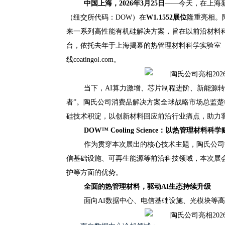
中国上海，
2026
年
3
月
25
日
——今天，在上海新国
（纽交所代码：DOW）在
W1.1552
展位
隆重亮相。
来一系列高性能有机硅解决方案，旨在以前沿材料科技回应
台，依托去年于上海揭幕的热管理材料科学实验室（Dow 
线coatingol.com
。
当下，AI算力激增、芯片制程进阶、新能源
者”。陶氏公司消费品解决方案全球战略市场总监
硅技术积淀，以创新材料回应前沿行业痛点，助力
DOW™ Cooling Science
：以热管理材料科学
作为贯穿本次展出的核心技术主题，陶氏公司热管
信基础设施、可再生能源等前沿科技领域，本次展
护等方面的优势。
全面的热管理材料，驱动
AI
生态持续升级
面向AI数据中心、电信基础设施、光模块等