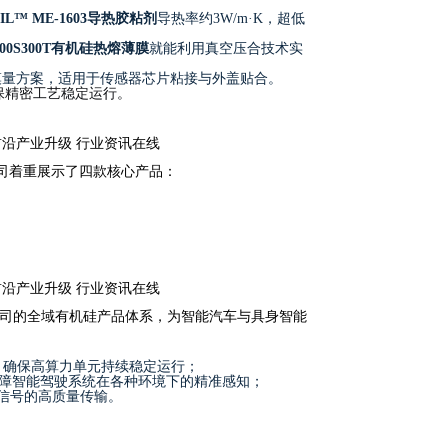
IL™ ME-1603导热胶粘剂
导热率约3W/m·K，超低
7300S300T有机硅热熔薄膜
就能利用真空压合技术实
模量方案，适用于传感器芯片粘接与外盖贴合。
保精密工艺稳定运行。
公司着重展示了四款核心产品：
司的全域有机硅产品体系，为智能汽车与具身智能
，确保高算力单元持续稳定运行；
障智能驾驶系统在各种环境下的精准感知；
信号的高质量传输。