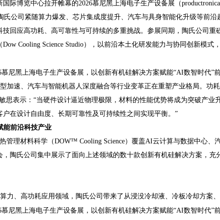
际博览中心拉开帷幕的2026慕尼黑上海电子生产设备展（productronic
陶氏公司紧随算力爆发、芯片集成度提升、汽车与具身智能化升级等前沿趋
高功耗、高可靠性与可持续的多重挑战。参展同期，陶氏公司重磅发布 “DOW™
Cooling Science Studio），以前沿本土化研发能力与协同创
转型加速、汽车与智能机器人深度融合等行业变革正在重塑产业格局。功耗
楚敏思表示：“当硬件设计逼近物理极限，材料的性能优势将成为突破产业
客户在设计自由度、长期可靠性及可持续性之间实现平衡。”
赋能前沿科技产业
理材料科学（DOW™ Cooling Science）覆盖AI云计算与数据
会，陶氏公司集中展示了面向上述领域的数十款创新有机硅解决方案，充
高算力、高功耗应用领域，陶氏公司带来了从浸没冷却液、冷板冷却方案