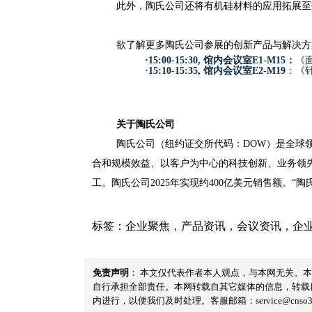
此外，陶氏公司还将有机硅材料的应用拓展至
欲了解更多陶氏公司参展的创新产品与解决方
·
15:00-15:30, 馆内会议室E1-M15：
《面
·
15:1
0
-15:
35
, 馆内会议室E2-M19
：《
关于陶氏公司
陶氏公司（纽约证交所代码：DOW）是全球
合和规模效益、以客户为中心的科技创新、业务领先
工。陶氏公司2025年实现约400亿美元销售额。“陶氏公
标签：
企业聚焦
，
产品资讯
，
会议资讯
，
企
免责声明
： 本文仅代表作者本人观点，与本网无关。
自行承担全部责任。本网转载自其它媒体的信息，转载
内进行，以便我们及时处理。客服邮箱：service@cnso360.