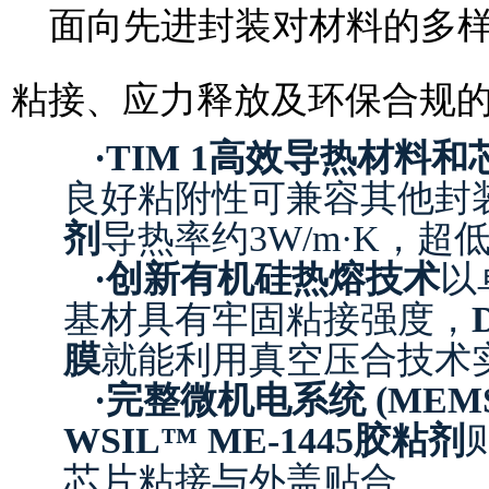
面向先进封装对材料的多
粘接、应力释放及环保合规
·
TIM 1高效导热材料
良好粘附性可兼容其他封
剂
导热率约3W/m·K，
·
创新有机硅热熔技术
以
基材具有牢固粘接强度，
膜
就能利用真空压合技术
·
完整微机电系统 (MEM
WSIL™ ME-1445胶粘剂
芯片粘接与外盖贴合。