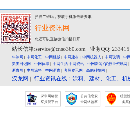
扫描二维码，获取手机版最新资讯
行业资讯网
您还可以直接微信扫描打开
站长信箱:service@cnso360.com 业务QQ: 23341
牛涂网
|
中网化工
|
中网机械
|
中网建材
|
中网机器人
|
中网玻璃
|
中
美美日记网
|
中网体坛
|
中网生活
中网资讯
|
中网新闻
QQ行业资讯网
沥青网
|
中网涂料
|
中网沥青
|
考腾资讯网
|
高鹏科技网
|
汉龙网
|
行业资讯在线：涂料、建材、化工、机
深圳网络警
公共信息安
经营
察报警平台
全网络监察
备案