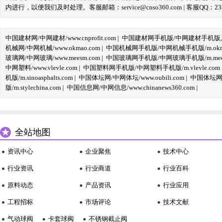
内进行，以便我们及时处理。客服邮箱：service@cnso360.com | 客服QQ：233
中国建材网/中网建材/www.cnprofit.com
|
中国建材网手机版/中网建材手机版,m.cnp
机械网/中网机械/www.okmao.com
|
中国机械网手机版/中网机械手机版/m.okma
玻璃网/中网玻璃/www.meesm.com
|
中国玻璃网手机版/中网玻璃手机版/m.mees
中网塑料/www.vlevle.com
|
中国塑料网手机版/中网塑料手机版/m.vlevle.com
机版/m.sinoasphalts.com
|
中国体坛网/中网体坛/www.oubili.com
|
中国体坛网手
版/m.stylechina.com
|
中国信息网/中网信息/www.chinanews360.com
|
全站地图
资讯中心
企业聚焦
技术中心
行业资讯
行业商道
行业百科
原料动态
产品资讯
行业应用
工程招标
市场评论
技术文献
气动球阀
卡套球阀
不锈钢截止阀