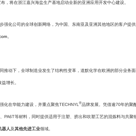
司宣布，将在浙江嘉兴海盐生产基地启动全新的亚洲应用开发中心建设。
步强化公司的全球创新网络，为中国、东南亚及亚洲其他地区的客户提供
com
。
同推动下，全球制造业发生了结构性变革，道默化学在欧洲的部分业务面
效益增长。
®
化在华能力建设，并重点聚焦TECHNYL
品牌发展。凭借逾70年的聚酰
PA6.12、PA6T等材料，同时提供适用于注塑、挤出和吹塑工艺的混炼料
机器人
及
其他先进工业
领域。