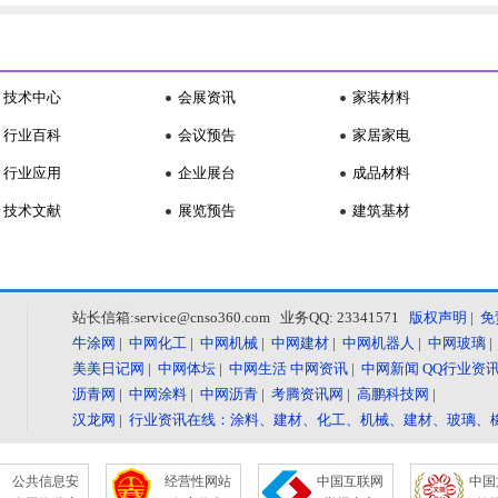
技术中心
会展资讯
家装材料
行业百科
会议预告
家居家电
行业应用
企业展台
成品材料
技术文献
展览预告
建筑基材
站长信箱:service@cnso360.com 业务QQ: 23341571
版权声明
|
免
牛涂网
|
中网化工
|
中网机械
|
中网建材
|
中网机器人
|
中网玻璃
美美日记网
|
中网体坛
|
中网生活
中网资讯
|
中网新闻
QQ行业资
沥青网
|
中网涂料
|
中网沥青
|
考腾资讯网
|
高鹏科技网
|
汉龙网
|
行业资讯在线：涂料、建材、化工、机械、建材、玻璃、
公共信息安
经营性网站
中国互联网
中国