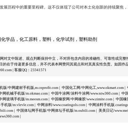
发展历程中的重要里程碑。这不仅体现了公司对本土化创新的持续聚焦，
细化学品
，
化工原料
，
塑料
，
化学试剂
，
塑料助剂
本网对文中陈述、观点判断保持中立，不对所包含内容的准确性、可靠性或完整
目的在于传递更多信息，并不代表本网赞同其观点和对其真实性负责。如因作
com | 客服QQ：23341571
/中网建材手机版,m.cnprofit.com
|
中国化工网/中网化工,www.okmart.com
|
机械手机版/m.okmao.com
|
中国牛涂网/涂料牛涂网/www.ntw360.com
|
中国
玻璃手机版/m.meesm.com
|
中国橡胶网/中网橡胶/www.zimite.com
|
中国橡胶
/m.vlevle.com
|
中网涂料/www.coatingols.com
|
中网涂料手机版.coatingol
li.com
|
中国体坛网手机版/中网体坛手机版/m.oubili.com
|
美美日记/www.meime
ws360.com
|