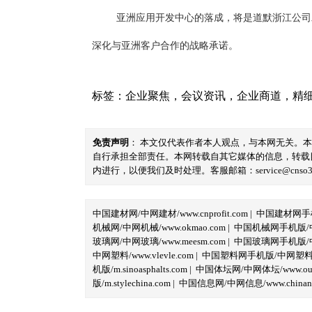
亚洲应用开发中心的落成，将是道默浙江公司
深化与亚洲客户合作的战略承诺。
标签：
企业聚焦
，
会议资讯
，
企业商道
，
精
免责声明
： 本文仅代表作者本人观点，与本网无关。
自行承担全部责任。本网转载自其它媒体的信息，转载
内进行，以便我们及时处理。客服邮箱：service@cnso360.
中国建材网/中网建材/www.cnprofit.com
|
中国建材网手机版
机械网/中网机械/www.okmao.com
|
中国机械网手机版/中网
玻璃网/中网玻璃/www.meesm.com
|
中国玻璃网手机版/中网
中网塑料/www.vlevle.com
|
中国塑料网手机版/中网塑料手机版
机版/m.sinoasphalts.com
|
中国体坛网/中网体坛/www.oubi
版/m.stylechina.com
|
中国信息网/中网信息/www.chinane