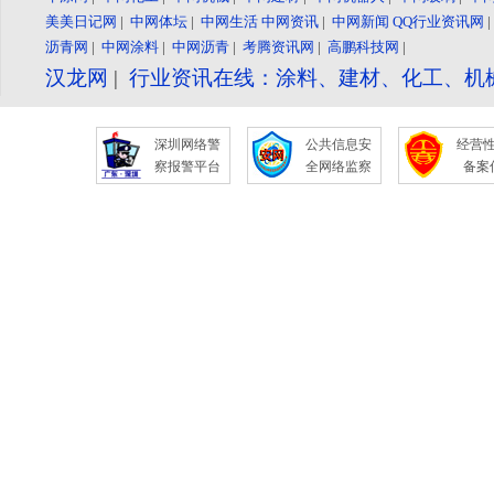
美美日记网
|
中网体坛
|
中网生活
中网资讯
|
中网新闻
QQ行业资讯网
沥青网
|
中网涂料
|
中网沥青
|
考腾资讯网
|
高鹏科技网
|
汉龙网
|
行业资讯在线：涂料、建材、化工、机
深圳网络警
公共信息安
经营
察报警平台
全网络监察
备案