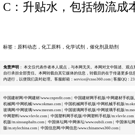
C：升贴水，包括物流成
标签：
原料动态
，
化工原料
，
化学试剂
，
催化剂及助剂
免责声明
： 本文仅代表作者本人观点，与本网无关。本网对文中陈述、观
自行承担全部责任。本网转载自其它媒体的信息，转载目的在于传递更多信
内进行，以便我们及时处理。客服邮箱：service@cnso360.com | 客服QQ：233
中国建材网/中网建材/www.cnprofit.com
|
中国建材网手机版/中网建材手机版,m.cnp
机械网/中网机械/www.okmao.com
|
中国机械网手机版/中网机械手机版/m.okma
玻璃网/中网玻璃/www.meesm.com
|
中国玻璃网手机版/中网玻璃手机版/m.mees
中网塑料/www.vlevle.com
|
中国塑料网手机版/中网塑料手机版/m.vlevle.com
机版/m.sinoasphalts.com
|
中国体坛网/中网体坛/www.oubili.com
|
中国体坛网手
版/m.stylechina.com
|
中国信息网/中网信息/www.chinanews360.com
|