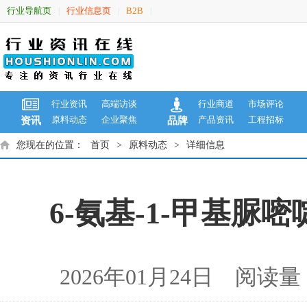
行业导航页
行业信息页
B2B
|
|
|
行业资讯
高端访谈
行业商道
市场评论
原料动态
企业聚焦
产品资讯
工程招标
资讯
品牌
您现在的位置：
首页
>
原料动态
>
详细信息
6-氨基-1-甲基脲嘧
2026年01月24日 阅