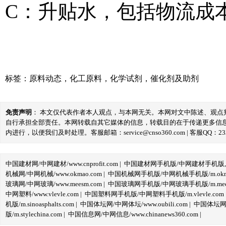
C：升贴水，包括物流成
标签：
原料动态
，
化工原料
，
化学试剂
，
催化剂及助剂
免责声明
： 本文仅代表作者本人观点，与本网无关。本网对文中陈述、观
自行承担全部责任。本网转载自其它媒体的信息，转载目的在于传递更多信
内进行，以便我们及时处理。客服邮箱：service@cnso360.com | 客服QQ：233
中国建材网/中网建材/www.cnprofit.com
|
中国建材网手机版/中网建材手机版,m.cnp
机械网/中网机械/www.okmao.com
|
中国机械网手机版/中网机械手机版/m.okma
玻璃网/中网玻璃/www.meesm.com
|
中国玻璃网手机版/中网玻璃手机版/m.mees
中网塑料/www.vlevle.com
|
中国塑料网手机版/中网塑料手机版/m.vlevle.com
机版/m.sinoasphalts.com
|
中国体坛网/中网体坛/www.oubili.com
|
中国体坛网手
版/m.stylechina.com
|
中国信息网/中网信息/www.chinanews360.com
|