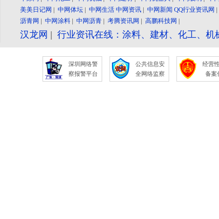
美美日记网
|
中网体坛
|
中网生活
中网资讯
|
中网新闻
QQ行业资讯网
沥青网
|
中网涂料
|
中网沥青
|
考腾资讯网
|
高鹏科技网
|
汉龙网
|
行业资讯在线：涂料、建材、化工、机
深圳网络警
公共信息安
经营
察报警平台
全网络监察
备案