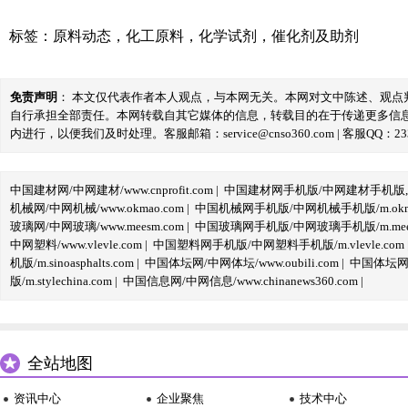
标签：
原料动态
，
化工原料
，
化学试剂
，
催化剂及助剂
免责声明
： 本文仅代表作者本人观点，与本网无关。本网对文中陈述、观
自行承担全部责任。本网转载自其它媒体的信息，转载目的在于传递更多信
内进行，以便我们及时处理。客服邮箱：service@cnso360.com | 客服QQ：233
中国建材网/中网建材/www.cnprofit.com
|
中国建材网手机版/中网建材手机版,m.cnp
机械网/中网机械/www.okmao.com
|
中国机械网手机版/中网机械手机版/m.okma
玻璃网/中网玻璃/www.meesm.com
|
中国玻璃网手机版/中网玻璃手机版/m.mees
中网塑料/www.vlevle.com
|
中国塑料网手机版/中网塑料手机版/m.vlevle.com
机版/m.sinoasphalts.com
|
中国体坛网/中网体坛/www.oubili.com
|
中国体坛网手
版/m.stylechina.com
|
中国信息网/中网信息/www.chinanews360.com
|
全站地图
资讯中心
企业聚焦
技术中心