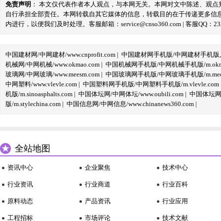
免责声明
： 本文仅代表作者本人观点，与本网无关。本网对文中陈述、观
自行承担全部责任。本网转载自其它媒体的信息，转载目的在于传递更多信
内进行，以便我们及时处理。客服邮箱：service@cnso360.com | 客服QQ：233
中国建材网/中网建材/www.cnprofit.com
|
中国建材网手机版/中网建材手机版,m.cnp
机械网/中网机械/www.okmao.com
|
中国机械网手机版/中网机械手机版/m.okma
玻璃网/中网玻璃/www.meesm.com
|
中国玻璃网手机版/中网玻璃手机版/m.mees
中网塑料/www.vlevle.com
|
中国塑料网手机版/中网塑料手机版/m.vlevle.com
机版/m.sinoasphalts.com
|
中国体坛网/中网体坛/www.oubili.com
|
中国体坛网手
版/m.stylechina.com
|
中国信息网/中网信息/www.chinanews360.com
|
全站地图
资讯中心
企业聚焦
技术中心
行业资讯
行业商道
行业百科
原料动态
产品资讯
行业应用
工程招标
市场评论
技术文献