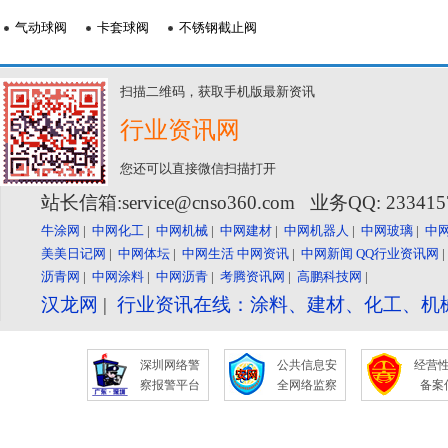
气动球阀
卡套球阀
不锈钢截止阀
扫描二维码，获取手机版最新资讯
行业资讯网
您还可以直接微信扫描打开
站长信箱:service@cnso360.com 业务QQ: 23341
牛涂网
|
中网化工
|
中网机械
|
中网建材
|
中网机器人
|
中网玻璃
|
中
美美日记网
|
中网体坛
|
中网生活
中网资讯
|
中网新闻
QQ行业资讯网
沥青网
|
中网涂料
|
中网沥青
|
考腾资讯网
|
高鹏科技网
|
汉龙网
|
行业资讯在线：涂料、建材、化工、机
深圳网络警
公共信息安
经营
察报警平台
全网络监察
备案