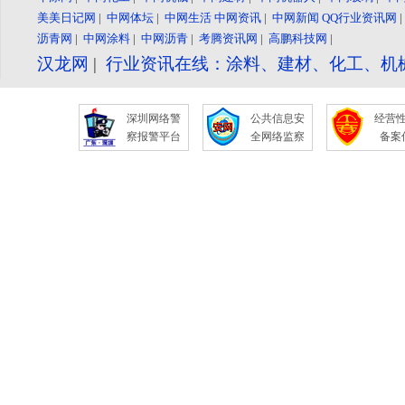
美美日记网
|
中网体坛
|
中网生活
中网资讯
|
中网新闻
QQ行业资讯网
沥青网
|
中网涂料
|
中网沥青
|
考腾资讯网
|
高鹏科技网
|
汉龙网
|
行业资讯在线：涂料、建材、化工、机
深圳网络警
公共信息安
经营
察报警平台
全网络监察
备案