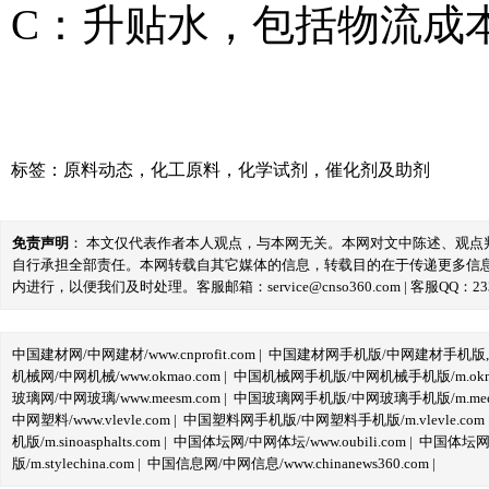
C：升贴水，包括物流成
标签：
原料动态
，
化工原料
，
化学试剂
，
催化剂及助剂
免责声明
： 本文仅代表作者本人观点，与本网无关。本网对文中陈述、观
自行承担全部责任。本网转载自其它媒体的信息，转载目的在于传递更多信
内进行，以便我们及时处理。客服邮箱：service@cnso360.com | 客服QQ：233
中国建材网/中网建材/www.cnprofit.com
|
中国建材网手机版/中网建材手机版,m.cnp
机械网/中网机械/www.okmao.com
|
中国机械网手机版/中网机械手机版/m.okma
玻璃网/中网玻璃/www.meesm.com
|
中国玻璃网手机版/中网玻璃手机版/m.mees
中网塑料/www.vlevle.com
|
中国塑料网手机版/中网塑料手机版/m.vlevle.com
机版/m.sinoasphalts.com
|
中国体坛网/中网体坛/www.oubili.com
|
中国体坛网手
版/m.stylechina.com
|
中国信息网/中网信息/www.chinanews360.com
|