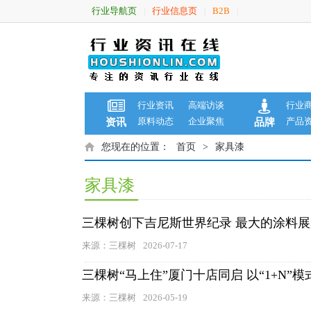
行业导航页
行业信息页
B2B
|
|
|
行业资讯
高端访谈
行业
原料动态
企业聚焦
产品
资讯
品牌
您现在的位置：
首页
>
家具漆
家具漆
三棵树创下吉尼斯世界纪录 最大的涂料
来源：三棵树
2026-07-17
三棵树“马上住”厦门十店同启 以“1+N”
来源：三棵树
2026-05-19