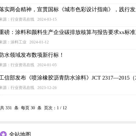
落实两会精神，宣贯国标《城市色彩设计指南》，践行发
来源：行业资讯在线
2024-03-15
重磅：涂料和颜料生产企业碳排放核算与报告要求xx标
来源：涂料工业
2024-01-12
防水领域发布数项新行标！
来源：行业资讯在线
2024-01-05
工信部发布《喷涂橡胶沥青防水涂料》JCT 2317—2015
来源：行业资讯在线
2023-12-26
共
331
条 每页
30
条 页次：
1
/
12
全站地图