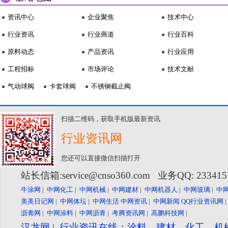
资讯中心
企业聚焦
技术中心
行业资讯
行业商道
行业百科
原料动态
产品资讯
行业应用
工程招标
市场评论
技术文献
气动球阀
卡套球阀
不锈钢截止阀
扫描二维码，获取手机版最新资讯
行业资讯网
您还可以直接微信扫描打开
站长信箱:service@cnso360.com 业务QQ: 23341
牛涂网
|
中网化工
|
中网机械
|
中网建材
|
中网机器人
|
中网玻璃
|
中
美美日记网
|
中网体坛
|
中网生活
中网资讯
|
中网新闻
QQ行业资讯网
沥青网
|
中网涂料
|
中网沥青
|
考腾资讯网
|
高鹏科技网
|
汉龙网
|
行业资讯在线：涂料、建材、化工、机