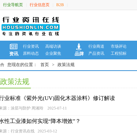
行业导航页
行业信息页
B2B
|
|
|
行业资讯
高端访谈
行业商道
市场评论
原料动态
企业聚焦
产品资讯
工程招标
资讯
品牌
您现在的位置：
首页
>
政策法规
政策法规
行业标准《紫外光(UV)固化木器涂料》修订解读
来源：涂层与防护 周湘玲
2025-07-11
水性工业漆如何实现“降本增效”？
来源：行业资讯在线
2025-03-12