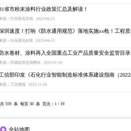
31省市粉末涂料行业政策汇总及解读！
来源：行业资讯在线
2023-04-23
深圳速度！打响《防水通用规范》落地实施xx枪！工程
来源：行业资讯在线
2023-04-13
防水卷材、涂料再入全国重点工业产品质量安全监管目录
来源：市场监管总局网站
2023-01-30
工信部印发《石化行业智能制造标准体系建设指南（202
来源：工信微报
2022-11-24
共
559
条 每页
30
条 页次：
1
/
19
全站地图