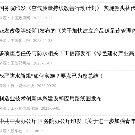
国务院印发《空气质量持续改善行动计划》 实施源头替代工
来源：中国政府网
2023-12-12
xx发改委等5部门发布的《关于加快建立产品碳足迹管理
来源：中国化工报
2023-11-28
多项重点任务与防水相关！工信部发布《绿色建材产业高
来源：工信部网站
2023-11-07
“x严防水新规”如何实施？要点已为您总结！
来源：行业资讯在线
2023-09-20
制造业技术创新体系建设和应用路线图发布
来源：工业和信息化部
2023-09-05
中共中央办公厅 国务院办公厅印发《关于进一步加强青
来源：新华社
2023-08-30