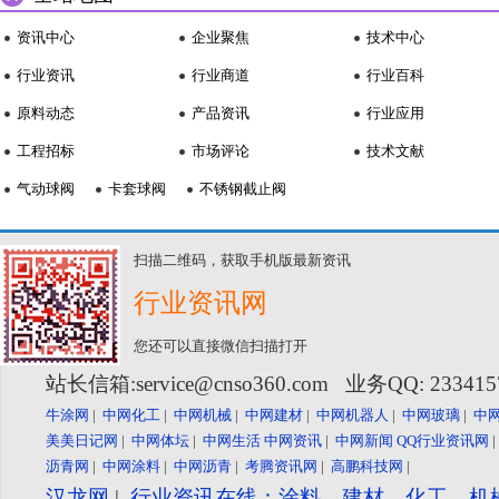
资讯中心
企业聚焦
技术中心
行业资讯
行业商道
行业百科
原料动态
产品资讯
行业应用
工程招标
市场评论
技术文献
气动球阀
卡套球阀
不锈钢截止阀
扫描二维码，获取手机版最新资讯
行业资讯网
您还可以直接微信扫描打开
站长信箱:service@cnso360.com 业务QQ: 23341
牛涂网
|
中网化工
|
中网机械
|
中网建材
|
中网机器人
|
中网玻璃
|
中
美美日记网
|
中网体坛
|
中网生活
中网资讯
|
中网新闻
QQ行业资讯网
沥青网
|
中网涂料
|
中网沥青
|
考腾资讯网
|
高鹏科技网
|
汉龙网
|
行业资讯在线：涂料、建材、化工、机